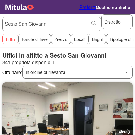
Preferiti
Gestire notifiche
Distretto
Filtri
Parole chiave
Prezzo
Locali
Bagni
Tipologie di 
Uffici in affitto a Sesto San Giovanni
341 proprietà disponibili
Ordinare:
In ordine di rilevanza
4
foto