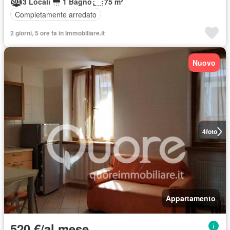
3 Locali
1 Bagno
75 m²
Completamente arredato
2 giorni, 5 ore fa in Immobiliare.it
Nuovo
4
foto
Appartamento
520 €/al mese