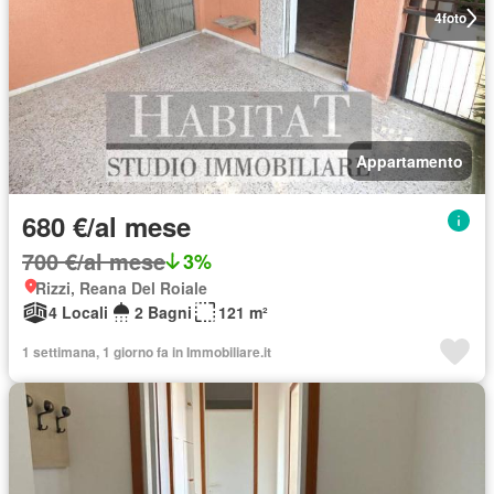
4
foto
Appartamento
680 €/al mese
700 €/al mese
3%
Rizzi, Reana Del Roiale
4 Locali
2 Bagni
121 m²
1 settimana, 1 giorno fa in Immobiliare.it