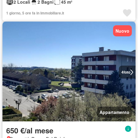
2 Locali
2 Bagni
45 m²
1 giorno, 5 ore fa in Immobiliare.it
Nuovo
4
foto
Appartamento
650 €/al mese