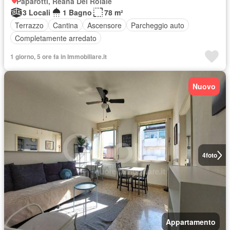
Paparotti, Reana Del Roiale
3 Locali
1 Bagno
78 m²
Terrazzo
Cantina
Ascensore
Parcheggio auto
Completamente arredato
1 giorno, 5 ore fa in Immobiliare.it
Nuovo
4
foto
Appartamento