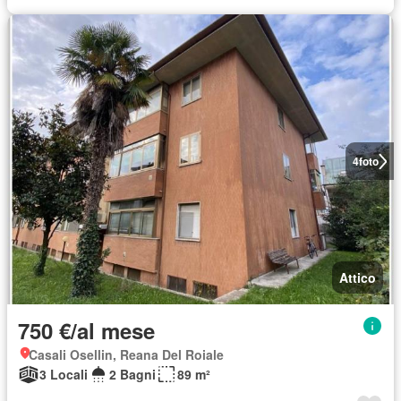
4
foto
Attico
750 €/al mese
Casali Osellin, Reana Del Roiale
3 Locali
2 Bagni
89 m²