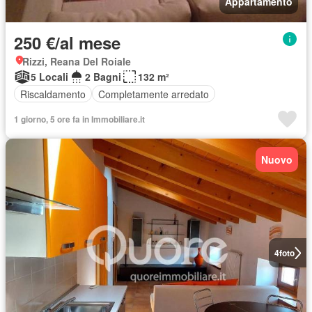
Appartamento
250 €/al mese
Rizzi, Reana Del Roiale
5 Locali
2 Bagni
132 m²
Riscaldamento
Completamente arredato
1 giorno, 5 ore fa in Immobiliare.it
Nuovo
4
foto