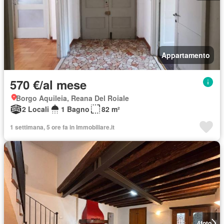
Appartamento
570 €/al mese
Borgo Aquileia, Reana Del Roiale
2 Locali
1 Bagno
82 m²
1 settimana, 5 ore fa in Immobiliare.it
4
foto