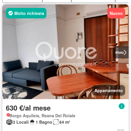
Molto richiesta
Nuovo
4
foto
Appartamento
630 €/al mese
Borgo Aquileia, Reana Del Roiale
3 Locali
1 Bagno
64 m²