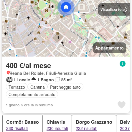
Visualizza foto
Appartamento
400 €/al mese
Reana Del Roiale, Friuli-Venezia Giulia
1 Locale
1 Bagno
25 m²
Terrazzo
Cantina
Parcheggio auto
Completamente arredato
1 giorno, 5 ore fa in rentumo
Cormôr Basso
Chiavris
Borgo Grazzano
Beiv
230 risultati
230 risultati
222 risultati
200 ris