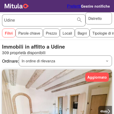
Preferiti
Gestire notifiche
Distretto
Filtri
Parole chiave
Prezzo
Locali
Bagni
Tipologie di 
Immobili in affitto a Udine
309 proprietà disponibili
Ordinare:
In ordine di rilevanza
Aggiornato
4
foto