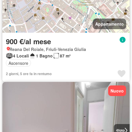
Appartamento
900 €/al mese
Reana Del Roiale, Friuli-Venezia Giulia
4 Locali
1 Bagno
87 m²
Ascensore
2 giorni, 5 ore fa in rentumo
Nuovo
4
foto