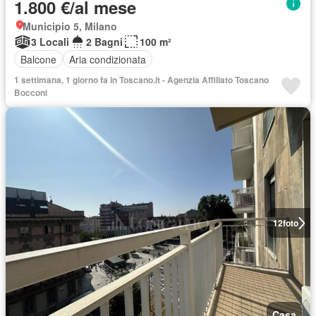
1.800 €/al mese
Municipio 5, Milano
3 Locali
2 Bagni
100 m²
Balcone
Aria condizionata
1 settimana, 1 giorno fa in Toscano.it - Agenzia Affiliato Toscano
Bocconi
12
foto
Casa