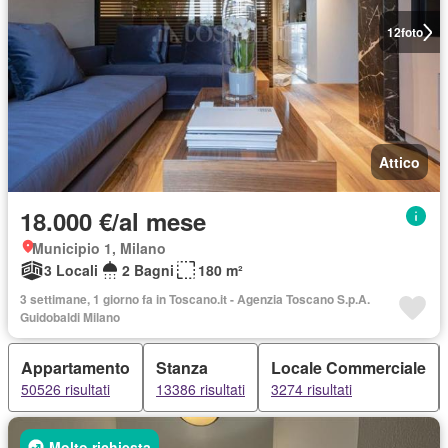
12
foto
Attico
18.000 €/al mese
Municipio 1, Milano
3 Locali
2 Bagni
180 m²
3 settimane, 1 giorno fa in Toscano.it - Agenzia Toscano S.p.A.
Guidobaldi Milano
Appartamento
Stanza
Locale Commerciale
50526 risultati
13386 risultati
3274 risultati
Molto richiesta