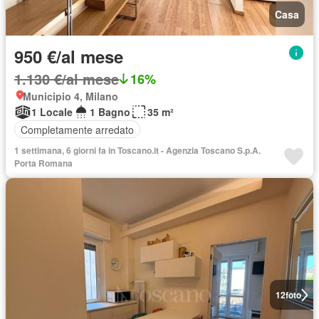
Casa
950 €/al mese
1.130 €/al mese
16%
Municipio 4, Milano
1 Locale
1 Bagno
35 m²
Completamente arredato
1 settimana, 6 giorni fa in Toscano.it - Agenzia Toscano S.p.A.
Porta Romana
12
foto