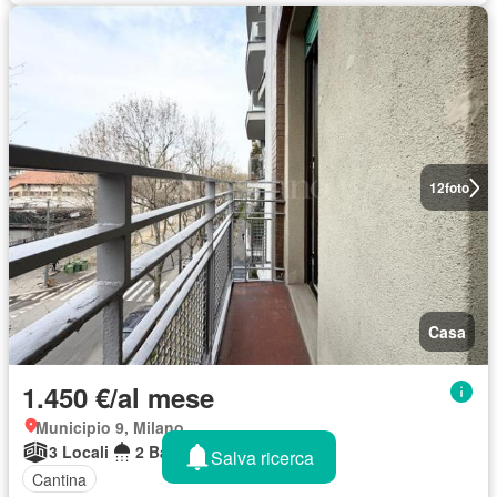
12
foto
Casa
1.450 €/al mese
Municipio 9, Milano
3 Locali
2 Bagni
85 m²
Salva ricerca
Cantina