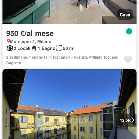
Casa
950 €/al mese
Municipio 2, Milano
2 Locali
1 Bagno
50 m²
2 settimane, 1 giorno fa in Toscano.it - Agenzia Affiliato Toscano
Cagliero
12
foto