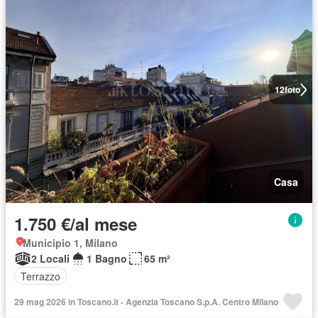
12
foto
Casa
1.750 €/al mese
Municipio 1, Milano
2 Locali
1 Bagno
65 m²
Terrazzo
29 mag 2026 in Toscano.it - Agenzia Toscano S.p.A. Centro Milano