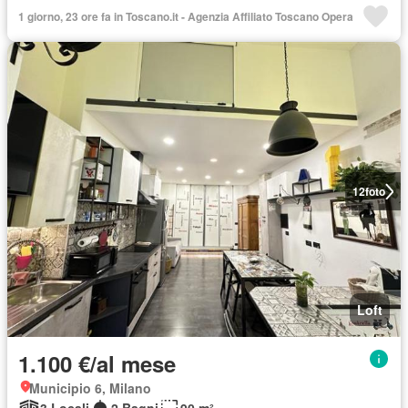
1 giorno, 23 ore fa in Toscano.it - Agenzia Affiliato Toscano Opera
12
foto
Loft
1.100 €/al mese
Municipio 6, Milano