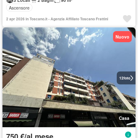
3 Locali
2 Bagni
90 m²
Ascensore
2 apr 2026 in Toscano.it - Agenzia Affiliato Toscano Frattini
Nuovo
12
foto
Casa
750 €/al mese