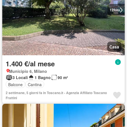
12
foto
Casa
1.400 €/al mese
Municipio 6, Milano
3 Locali
1 Bagno
90 m²
Balcone
Cantina
2 settimane, 5 giorni fa in Toscano.it - Agenzia Affiliato Toscano
Frattini