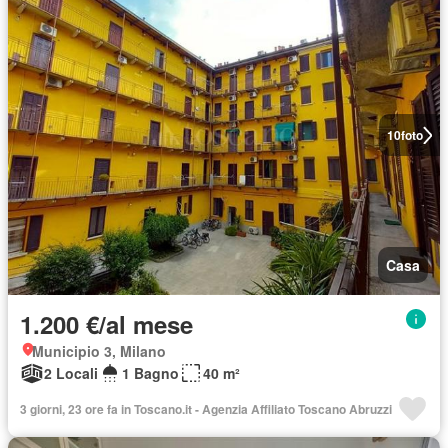
10
foto
Casa
1.200 €/al mese
Municipio 3, Milano
2 Locali
1 Bagno
40 m²
3 giorni, 23 ore fa in Toscano.it - Agenzia Affiliato Toscano Abruzzi