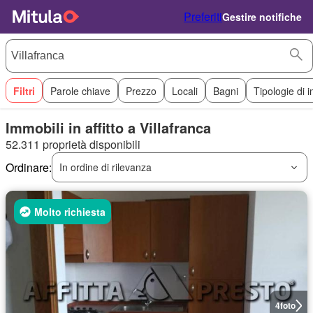
Preferiti
Gestire notifiche
Filtri
Parole chiave
Prezzo
Locali
Bagni
Tipologie di 
Immobili in affitto a Villafranca
52.311 proprietà disponibili
Ordinare:
In ordine di rilevanza
Molto richiesta
4
foto