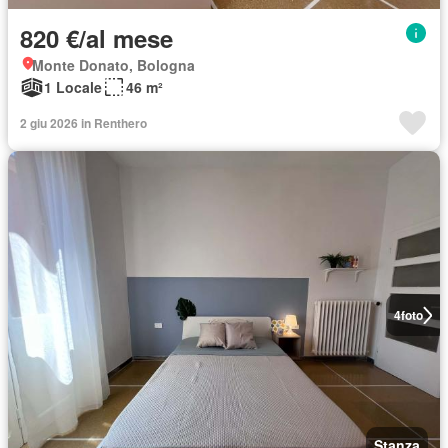
820 €/al mese
Monte Donato, Bologna
1 Locale
46 m²
2 giu 2026 in Renthero
4
foto
Stanza