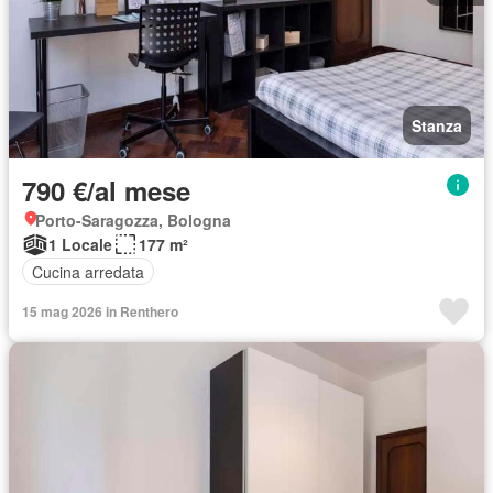
Stanza
790 €/al mese
Porto-Saragozza, Bologna
1 Locale
177 m²
Cucina arredata
15 mag 2026 in Renthero