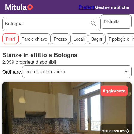
Preferiti
Gestire notifiche
Distretto
Filtri
Parole chiave
Prezzo
Locali
Bagni
Tipologie di 
Stanze in affitto a Bologna
2.339 proprietà disponibili
Ordinare:
In ordine di rilevanza
Aggiornato
Visualizza foto