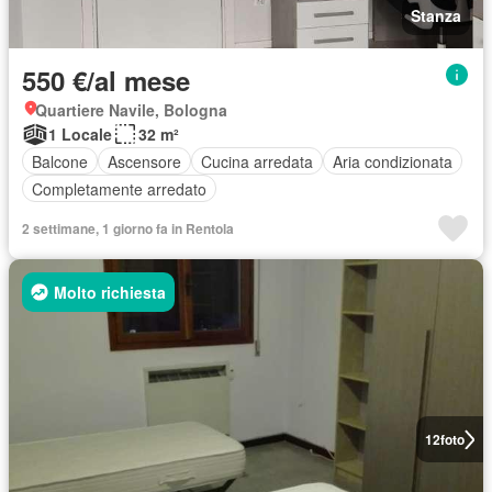
Stanza
550 €/al mese
Quartiere Navile, Bologna
1 Locale
32 m²
Balcone
Ascensore
Cucina arredata
Aria condizionata
Completamente arredato
2 settimane, 1 giorno fa in Rentola
Molto richiesta
12
foto