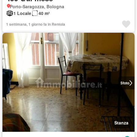
Porto-Saragozza, Bologna
1 Locale
40 m²
1 settimana, 1 giorno fa in Rentola
5
foto
Stanza