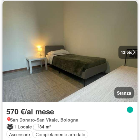
12
foto
Stanza
570 €/al mese
San Donato-San Vitale, Bologna
1 Locale
34 m²
Ascensore
Completamente arredato