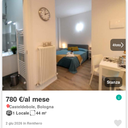
4
foto
Stanza
780 €/al mese
Casteldebole, Bologna
1 Locale
44 m²
2 giu 2026 in Renthero