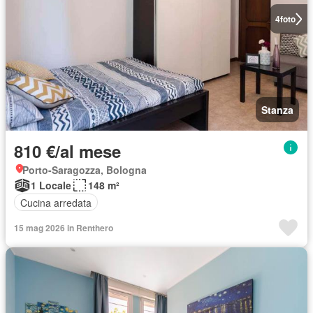
4
foto
Stanza
810 €/al mese
Porto-Saragozza, Bologna
1 Locale
148 m²
Cucina arredata
15 mag 2026 in Renthero