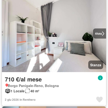
4
foto
Stanza
710 €/al mese
Borgo Panigale-Reno, Bologna
1 Locale
40 m²
2 giu 2026 in Renthero