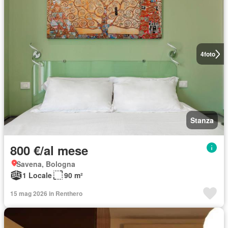
4
foto
Stanza
800 €/al mese
Savena, Bologna
1 Locale
90 m²
15 mag 2026 in Renthero