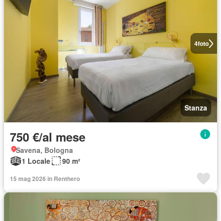
4
foto
Stanza
750 €/al mese
Savena, Bologna
1 Locale
90 m²
15 mag 2026 in Renthero