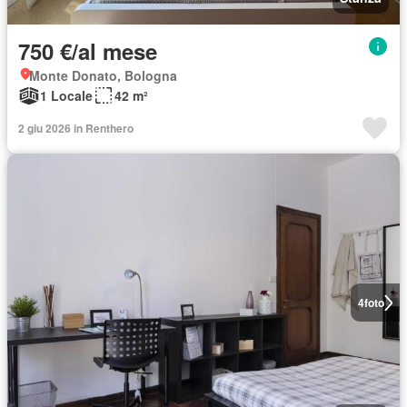
750 €/al mese
Monte Donato, Bologna
1 Locale
42 m²
2 giu 2026 in Renthero
4
foto