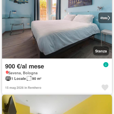
4
foto
Stanza
900 €/al mese
Savena, Bologna
1 Locale
90 m²
15 mag 2026 in Renthero