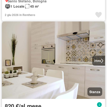
Santo Stefano, Bologna
1 Locale
45 m²
2 giu 2026 in Renthero
3
foto
Stanza
820 €/al mese