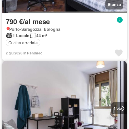
Stanza
790 €/al mese
Porto-Saragozza, Bologna
1 Locale
44 m²
Cucina arredata
2 giu 2026 in Renthero
4
foto