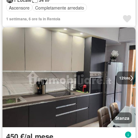
1 Locale
34 m²
Ascensore
Completamente arredato
1 settimana, 6 ore fa in Rentola
12
foto
Stanza
450 €/al mese