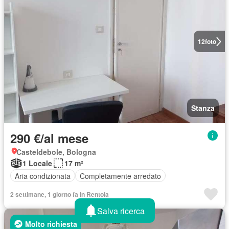
12
foto
Stanza
290 €/al mese
Casteldebole, Bologna
1 Locale
17 m²
Aria condizionata
Completamente arredato
2 settimane, 1 giorno fa in Rentola
Salva ricerca
Molto richiesta