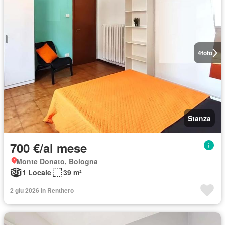
4
foto
Stanza
700 €/al mese
Monte Donato, Bologna
1 Locale
39 m²
2 giu 2026 in Renthero