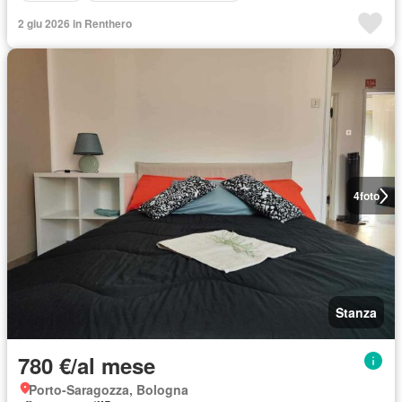
2 giu 2026 in Renthero
4
foto
Stanza
780 €/al mese
Porto-Saragozza, Bologna