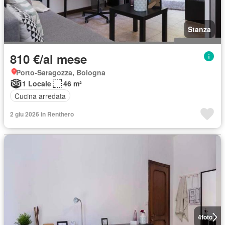
Stanza
810 €/al mese
Porto-Saragozza, Bologna
1 Locale
46 m²
Cucina arredata
2 giu 2026 in Renthero
4
foto