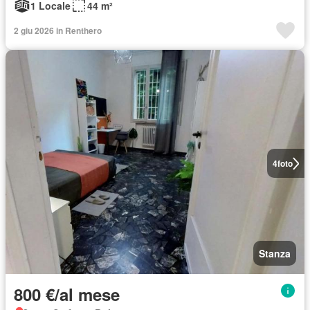
1 Locale
44 m²
2 giu 2026 in Renthero
4
foto
Stanza
800 €/al mese