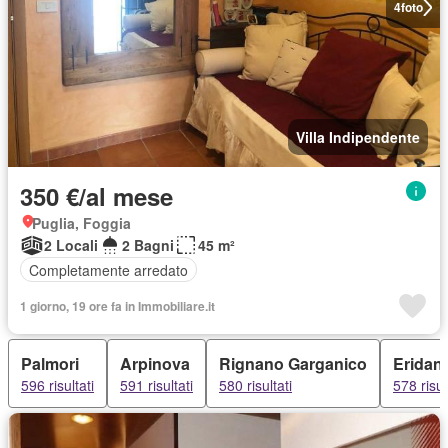
4
foto
Villa Indipendente
350 €/al mese
Puglia, Foggia
2 Locali
2 Bagni
45 m²
Completamente arredato
1 giorno, 19 ore fa in Immobiliare.it
Palmori
Arpinova
Rignano Garganico
Eridan
596 risultati
591 risultati
580 risultati
578 risul