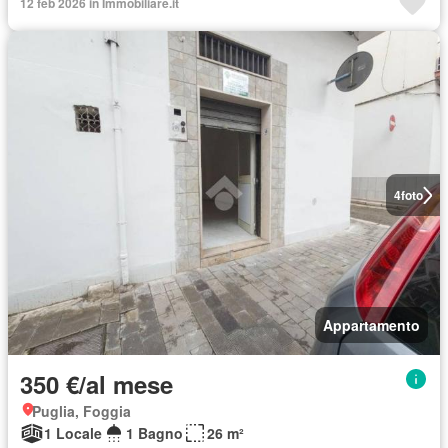
12 feb 2026 in Immobiliare.it
4
foto
Appartamento
350 €/al mese
Puglia, Foggia
1 Locale
1 Bagno
26 m²