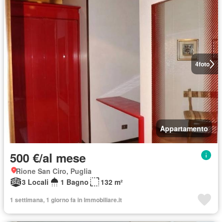
4
foto
Appartamento
500 €/al mese
Rione San Ciro, Puglia
3 Locali
1 Bagno
132 m²
1 settimana, 1 giorno fa in Immobiliare.it