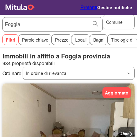
Preferiti
Gestire notifiche
Comune
Filtri
Parole chiave
Prezzo
Locali
Bagni
Tipologie di 
Immobili in affitto a Foggia provincia
984 proprietà disponibili
Ordinare:
In ordine di rilevanza
Aggiornato
4
foto