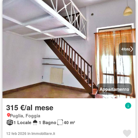
4
foto
Appartamento
315 €/al mese
Puglia, Foggia
1 Locale
1 Bagno
40 m²
12 feb 2026 in Immobiliare.it