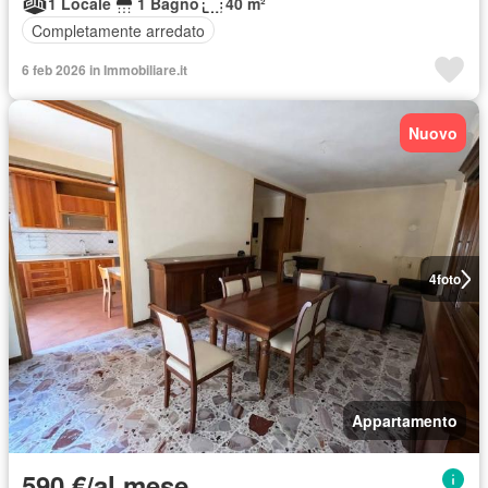
1 Locale
1 Bagno
40 m²
Completamente arredato
6 feb 2026 in Immobiliare.it
Nuovo
4
foto
Appartamento
590 €/al mese