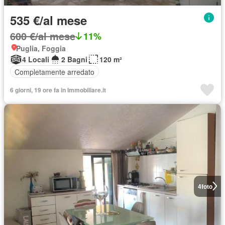
535 €/al mese
600 €/al mese
11%
Puglia, Foggia
4 Locali
2 Bagni
120 m²
Completamente arredato
6 giorni, 19 ore fa in Immobiliare.it
4
foto