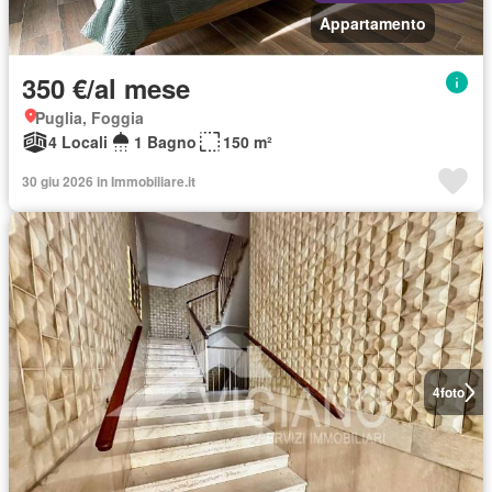
Appartamento
350 €/al mese
Puglia, Foggia
4 Locali
1 Bagno
150 m²
30 giu 2026 in Immobiliare.it
4
foto