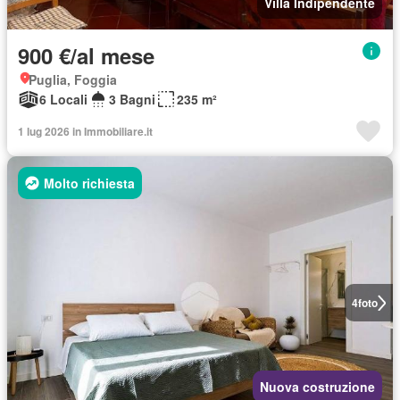
Villa Indipendente
900 €/al mese
Puglia, Foggia
6 Locali
3 Bagni
235 m²
1 lug 2026 in Immobiliare.it
Molto richiesta
4
foto
Nuova costruzione