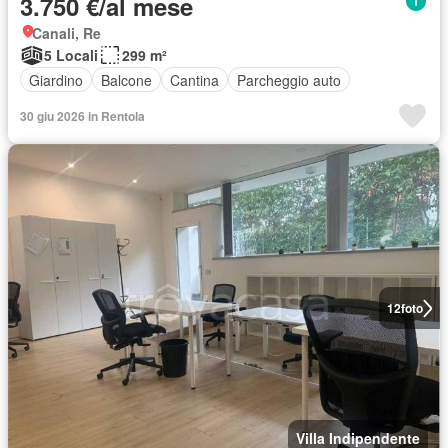
3.750 €/al mese
Canali, Re
5 Locali
299 m²
Giardino
Balcone
Cantina
Parcheggio auto
30 giu 2026 in Rentola
12
foto
Villa Indipendente