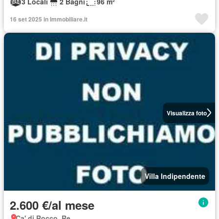
3 Locali
2 Bagni
96 m²
16 set 2025 in Immobiliare.it
Visualizza foto
Villa Indipendente
2.600 €/al mese
Ca' di Rocco, Re