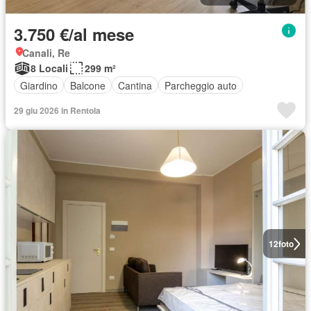
3.750 €/al mese
Canali, Re
8 Locali
299 m²
Giardino
Balcone
Cantina
Parcheggio auto
29 giu 2026 in Rentola
12
foto