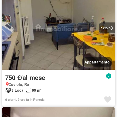
12
foto
Appartamento
750 €/al mese
Coviolo, Re
3 Locali
60 m²
6 giorni, 9 ore fa in Rentola