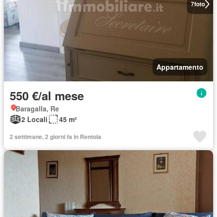
7
foto
Appartamento
550 €/al mese
Baragalla, Re
2 Locali
45 m²
2 settimane, 2 giorni fa in Rentola