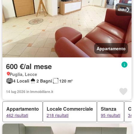
4
foto
Appartamento
600 €/al mese
Puglia, Lecce
4 Locali
2 Bagni
120 m²
14 lug 2026 in Immobiliare.it
Appartamento
Locale Commerciale
Stanza
Ca
462 risultati
218 risultati
95 risultati
34 