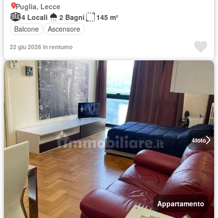
Puglia, Lecce
4 Locali
2 Bagni
145 m²
Balcone
Ascensore
22 giu 2026 in rentumo
4
foto
Appartamento