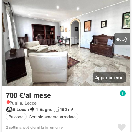
4
foto
Appartamento
700 €/al mese
Puglia, Lecce
5 Locali
1 Bagno
152 m²
Balcone
Completamente arredato
2 settimane, 6 giorni fa in rentumo