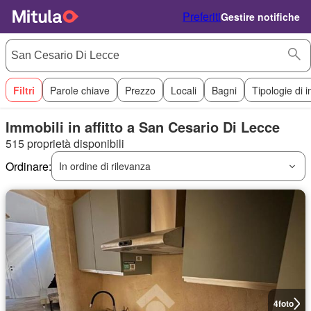
Preferiti
Gestire notifiche
Filtri
Parole chiave
Prezzo
Locali
Bagni
Tipologie di 
Immobili in affitto a San Cesario Di Lecce
515 proprietà disponibili
Ordinare:
In ordine di rilevanza
4
foto