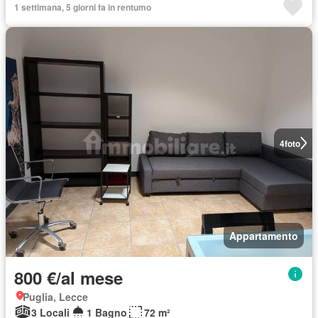
1 settimana, 5 giorni fa in rentumo
4
foto
Appartamento
800 €/al mese
Puglia, Lecce
3 Locali
1 Bagno
72 m²