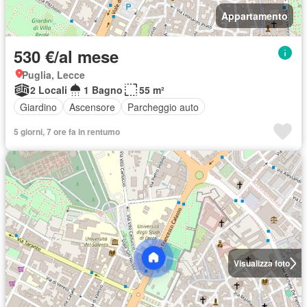
Appartamento
530 €/al mese
Puglia, Lecce
2 Locali
1 Bagno
55 m²
Giardino
Ascensore
Parcheggio auto
5 giorni, 7 ore fa in rentumo
Visualizza foto