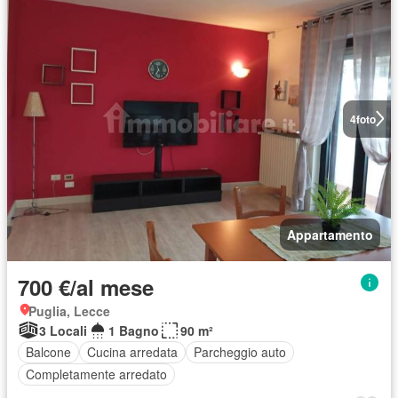
4
foto
Appartamento
700 €/al mese
Puglia, Lecce
3 Locali
1 Bagno
90 m²
Balcone
Cucina arredata
Parcheggio auto
Completamente arredato