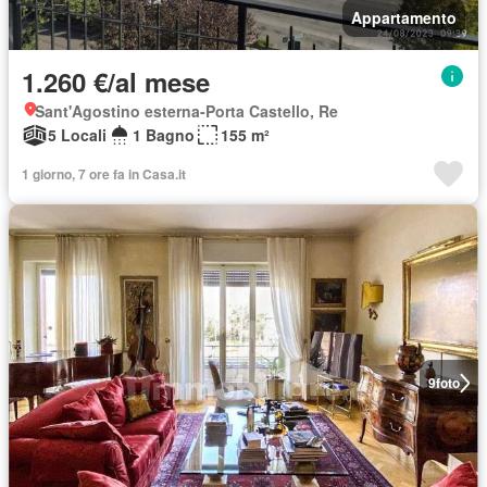
Appartamento
1.260 €/al mese
Sant'Agostino esterna-Porta Castello, Re
5 Locali
1 Bagno
155 m²
1 giorno, 7 ore fa in Casa.it
9
foto