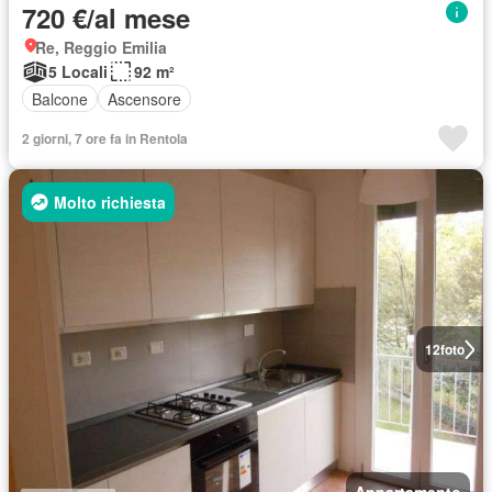
720 €/al mese
Re, Reggio Emilia
5 Locali
92 m²
Balcone
Ascensore
2 giorni, 7 ore fa in Rentola
Molto richiesta
12
foto