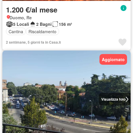
1.200 €/al mese
Duomo, Re
5 Locali
2 Bagni
156 m²
Cantina
Riscaldamento
2 settimane, 5 giorni fa in Casa.it
Aggiornato
Visualizza foto