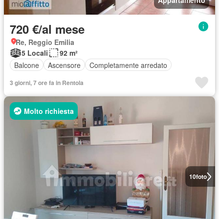
Appartamento
720 €/al mese
Re, Reggio Emilia
5 Locali
92 m²
Balcone
Ascensore
Completamente arredato
3 giorni, 7 ore fa in Rentola
Molto richiesta
10
foto