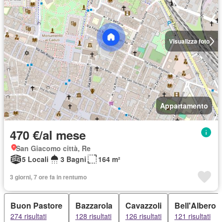
Visualizza foto
Appartamento
470 €/al mese
San Giacomo città, Re
5 Locali
3 Bagni
164 m²
3 giorni, 7 ore fa in rentumo
Buon Pastore
Bazzarola
Cavazzoli
Bell'Albero
274 risultati
128 risultati
126 risultati
121 risultati