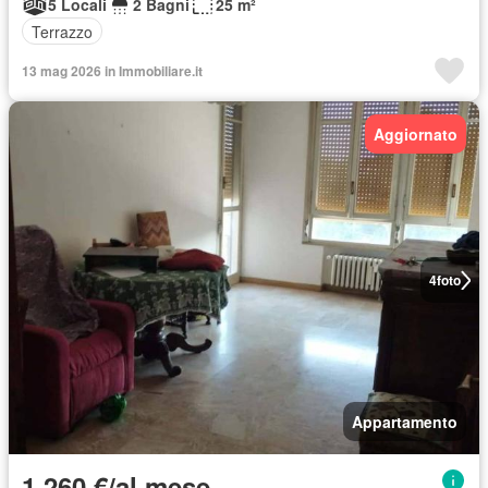
5 Locali
2 Bagni
25 m²
Terrazzo
13 mag 2026 in Immobiliare.it
Aggiornato
4
foto
Appartamento
1.260 €/al mese