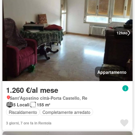
12
foto
Appartamento
1.260 €/al mese
Sant'Agostino città-Porta Castello, Re
5 Locali
155 m²
Riscaldamento
Completamente arredato
3 giorni, 7 ore fa in Rentola