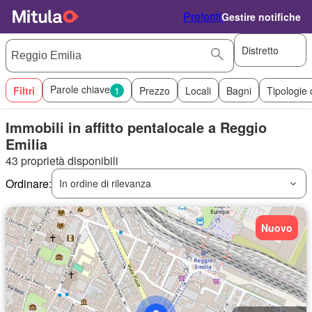
Preferiti
Gestire notifiche
Distretto
Parole chiave
Filtri
1
Prezzo
Locali
Bagni
Tipologie 
Immobili in affitto pentalocale a Reggio
Emilia
43 proprietà disponibili
Ordinare:
In ordine di rilevanza
Nuovo