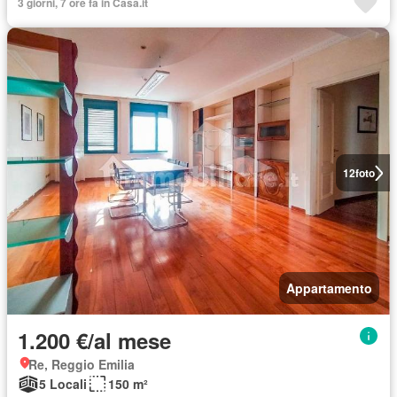
3 giorni, 7 ore fa in Casa.it
12
foto
Appartamento
1.200 €/al mese
Re, Reggio Emilia
5 Locali
150 m²