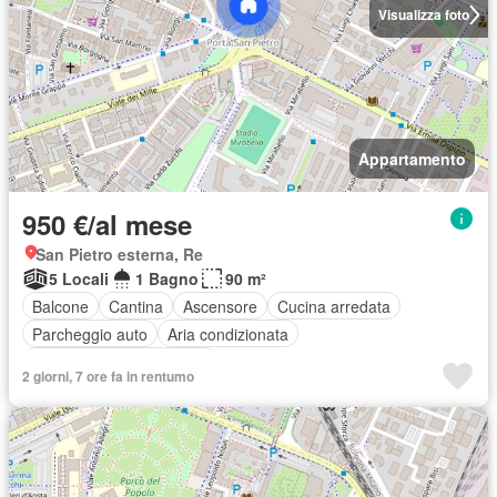
Visualizza foto
Appartamento
950 €/al mese
San Pietro esterna, Re
5 Locali
1 Bagno
90 m²
Balcone
Cantina
Ascensore
Cucina arredata
Parcheggio auto
Aria condizionata
Completamente arredato
2 giorni, 7 ore fa in rentumo