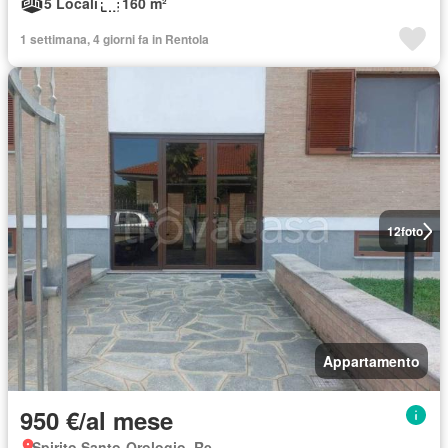
5 Locali
160 m²
1 settimana, 4 giorni fa in Rentola
12
foto
Appartamento
950 €/al mese
Spirito Santo-Orologio, Re