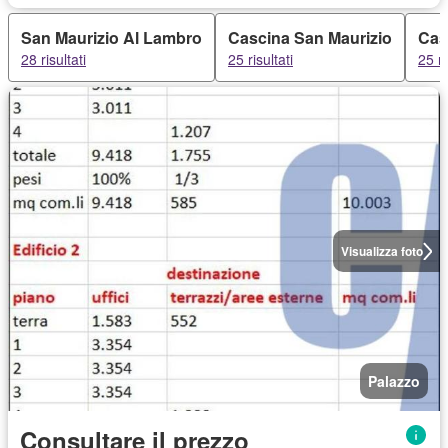
San Maurizio Al Lambro
Cascina San Maurizio
Cas
28 risultati
25 risultati
25 ri
Visualizza foto
Palazzo
Consultare il prezzo