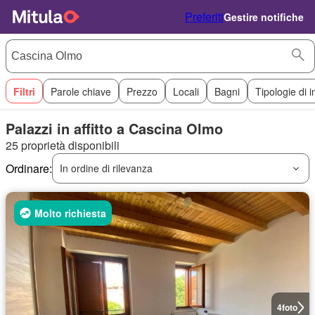
Preferiti
Gestire notifiche
Filtri
Parole chiave
Prezzo
Locali
Bagni
Tipologie di 
Palazzi in affitto a Cascina Olmo
25 proprietà disponibili
Ordinare:
In ordine di rilevanza
Molto richiesta
4
foto