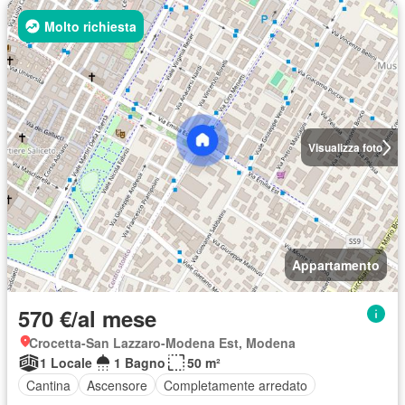
Molto richiesta
Visualizza foto
Appartamento
570 €/al mese
Crocetta-San Lazzaro-Modena Est, Modena
1 Locale
1 Bagno
50 m²
Cantina
Ascensore
Completamente arredato