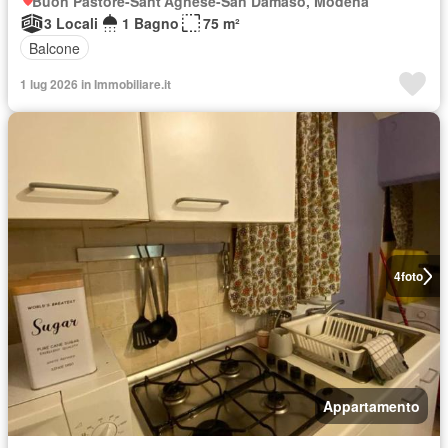
Buon Pastore-Sant'Agnese-San Damaso, Modena
3 Locali
1 Bagno
75 m²
Balcone
1 lug 2026 in Immobiliare.it
4
foto
Appartamento