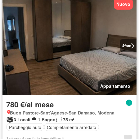
Nuovo
4
foto
Appartamento
780 €/al mese
Buon Pastore-Sant'Agnese-San Damaso, Modena
3 Locali
1 Bagno
75 m²
Parcheggio auto
Completamente arredato
1 giorno, 5 ore fa in Immobiliare.it