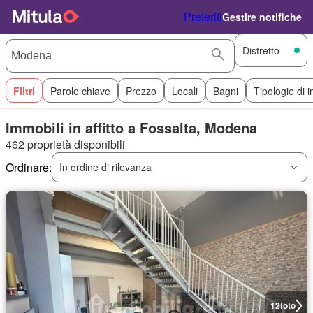
Preferiti
Gestire notifiche
Distretto
Filtri
Parole chiave
Prezzo
Locali
Bagni
Tipologie di 
Immobili in affitto a Fossalta, Modena
462 proprietà disponibili
Ordinare:
In ordine di rilevanza
12
foto