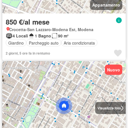
Appartamento
850 €/al mese
Crocetta-San Lazzaro-Modena Est, Modena
4 Locali
1 Bagno
90 m²
Giardino
Parcheggio auto
Aria condizionata
2 giorni, 5 ore fa in rentumo
Nuovo
Visualizza foto