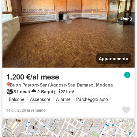
4
foto
Appartamento
1.200 €/al mese
Buon Pastore-Sant'Agnese-San Damaso, Modena
5 Locali
2 Bagni
221 m²
Balcone
Ascensore
Allarme
Parcheggio auto
11 giu 2026 in rentumo