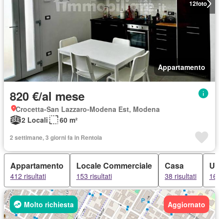
12
foto
Appartamento
820 €/al mese
Crocetta-San Lazzaro-Modena Est, Modena
2 Locali
60 m²
2 settimane, 3 giorni fa in Rentola
Appartamento
Locale Commerciale
Casa
Uf
412 risultati
153 risultati
38 risultati
16 
Molto richiesta
Aggiornato