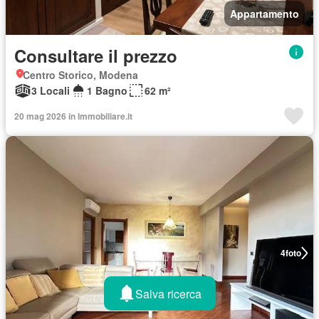
Appartamento
Consultare il prezzo
Centro Storico, Modena
3 Locali
1 Bagno
62 m²
20 mag 2026 in Immobiliare.it
4
foto
Salva ricerca