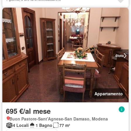
4
foto
Appartamento
695 €/al mese
Buon Pastore-Sant'Agnese-San Damaso, Modena
4 Locali
1 Bagno
77 m²