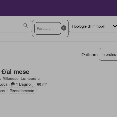
Ordinare:
In ordine
 €/al mese
a Milanese, Lombardia
Locali
1 Bagno
60 m²
one
Riscaldamento