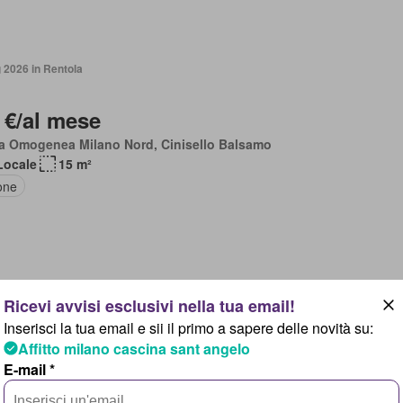
 2026 in Rentola
 €/al mese
a Omogenea Milano Nord, Cinisello Balsamo
Locale
15 m²
one
 2026 in Rentola
Inserisci la tua email e sii il primo a sapere delle novità su:
Affitto milano cascina sant angelo
00 €/al mese
E-mail *
ciago Milanese, Bovisio Masciago
Locali
1 Bagno
81 m²