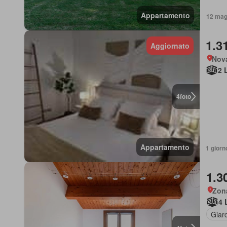
Appartamento
12 mag 
1.3
Aggiornato
Nov
2 
4
foto
Appartamento
1 giorno
1.3
Zon
4 
Giar