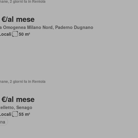
mane, 2 giorni fa in Rentola
 €/al mese
a Omogenea Milano Nord, Paderno Dugnano
Locali
50 m²
mane, 2 giorni fa in Rentola
 €/al mese
elletto, Senago
Locali
55 m²
ina