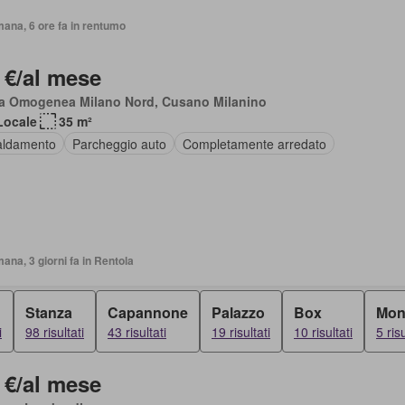
mana, 6 ore fa in rentumo
 €/al mese
a Omogenea Milano Nord, Cusano Milanino
Locale
35 m²
aldamento
Parcheggio auto
Completamente arredato
mana, 3 giorni fa in Rentola
Stanza
Capannone
Palazzo
Box
Mon
i
98 risultati
43 risultati
19 risultati
10 risultati
5 risu
 €/al mese