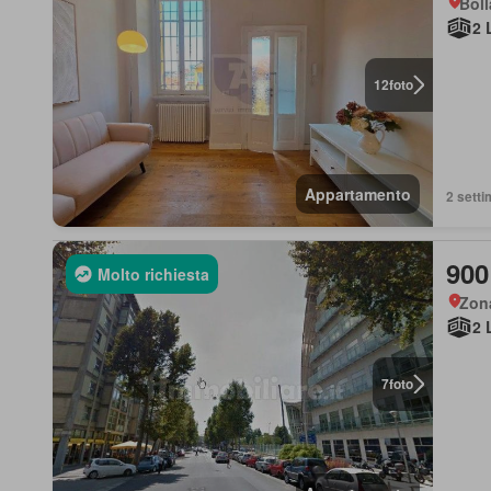
Boll
2 
12
foto
Appartamento
2 setti
900
Molto richiesta
Zon
2 
7
foto