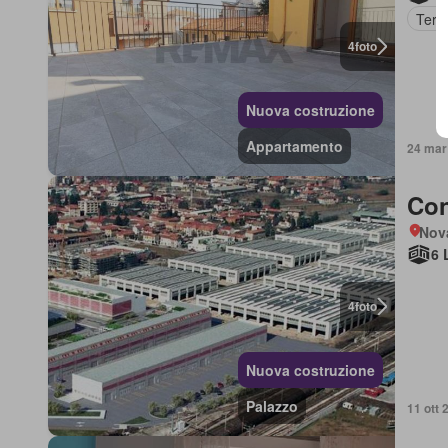
Terr
4
foto
Nuova costruzione
Appartamento
24 mar 
Con
Nov
6 
4
foto
Nuova costruzione
Palazzo
11 ott 