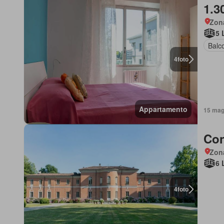
1.3
Zon
5 
Balc
4
foto
Appartamento
15 mag
Con
Zon
6 
4
foto