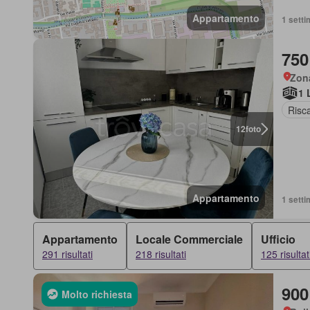
Appartamento
1 setti
750
Zon
1 
Risc
12
foto
Appartamento
1 setti
Appartamento
Locale Commerciale
Ufficio
291 risultati
218 risultati
125 risultat
900
Molto richiesta