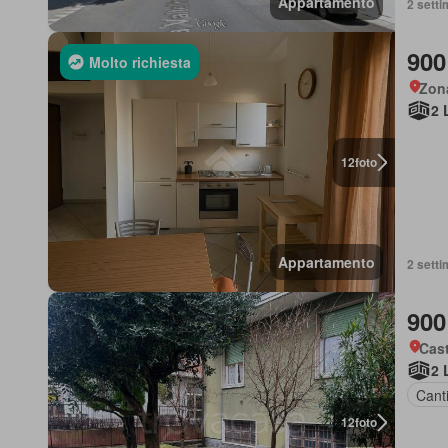
Appartamento
2 setti
900
Molto richiesta
Zon
2 
12
foto
Appartamento
2 setti
900
Cast
2 
Cant
12
foto