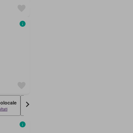
olocale
Villa Indipendente
ltati
5 risultati