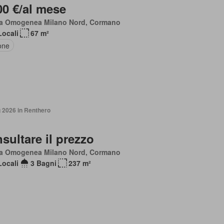
00 €/al mese
a Omogenea Milano Nord, Cormano
Locali
67 m²
one
 2026 in Renthero
sultare il prezzo
a Omogenea Milano Nord, Cormano
Locali
3 Bagni
237 m²