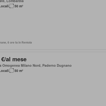
ate, Lombardia
Locali
50 m²
mane, 6 ore fa in Rentola
 €/al mese
a Omogenea Milano Nord, Paderno Dugnano
Locali
50 m²