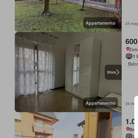
Appartamento
24 mag
600
Zon
1 
Balc
9
foto
Appartamento
26 mar
1.0
Mas
2 