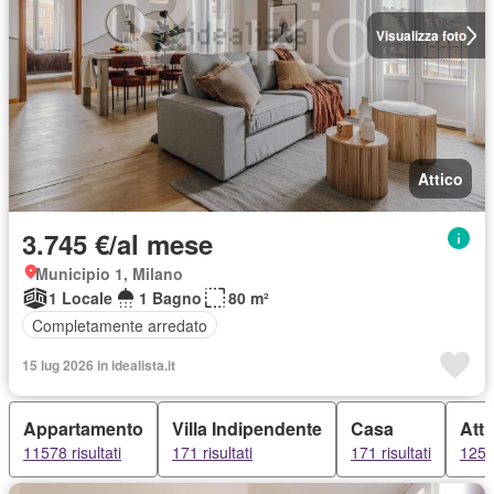
Visualizza foto
Attico
3.745 €/al mese
Municipio 1, Milano
1 Locale
1 Bagno
80 m²
Completamente arredato
15 lug 2026 in idealista.it
Appartamento
Villa Indipendente
Casa
Atti
11578 risultati
171 risultati
171 risultati
125 r