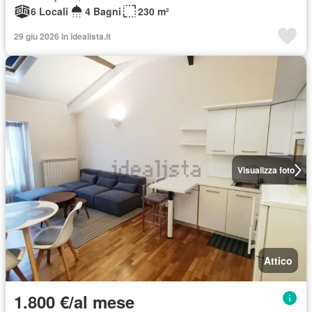
6 Locali
4 Bagni
230 m²
29 giu 2026 in idealista.it
Visualizza foto
Attico
1.800 €/al mese