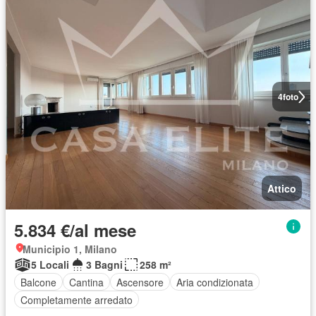
4
foto
Attico
5.834 €/al mese
Municipio 1, Milano
5 Locali
3 Bagni
258 m²
Balcone
Cantina
Ascensore
Aria condizionata
Completamente arredato