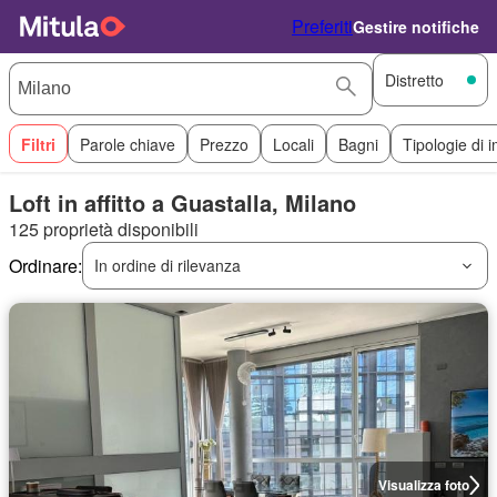
Preferiti
Gestire notifiche
Distretto
Filtri
Parole chiave
Prezzo
Locali
Bagni
Tipologie di 
Loft in affitto a Guastalla, Milano
125 proprietà disponibili
Ordinare:
In ordine di rilevanza
Visualizza foto