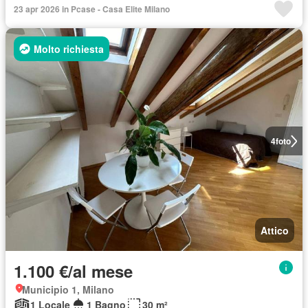
23 apr 2026 in Pcase - Casa Elite Milano
Molto richiesta
4
foto
Attico
1.100 €/al mese
Municipio 1, Milano
1 Locale
1 Bagno
30 m²