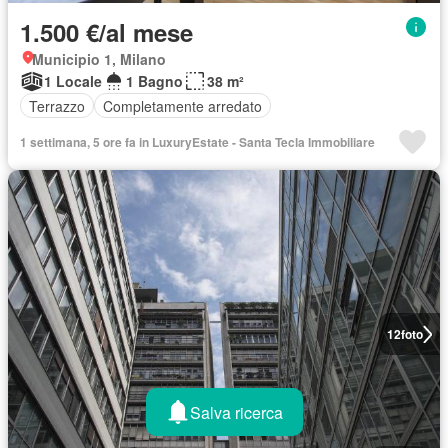
1.500 €/al mese
Municipio 1, Milano
1 Locale
1 Bagno
38 m²
Terrazzo
Completamente arredato
1 settimana, 5 ore fa in LuxuryEstate - Santa Tecla Immobiliare
12
foto
Salva ricerca