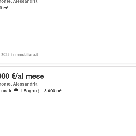
onte, Alessandria
0 m²
2026 in Immobiliare.it
000 €/al mese
onte, Alessandria
Locale
1 Bagno
3.000 m²