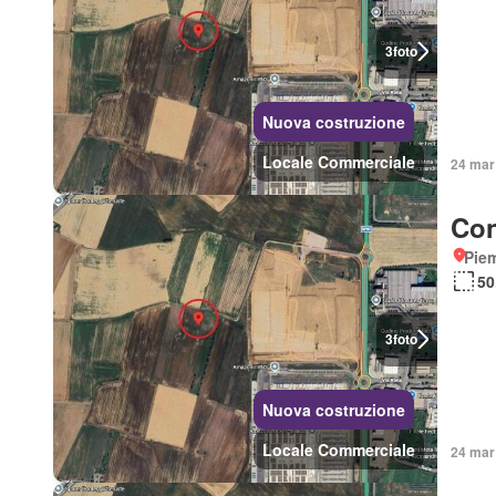
3
foto
Nuova costruzione
Locale Commerciale
24 mar 
Con
Piem
50
3
foto
Nuova costruzione
Locale Commerciale
24 mar 