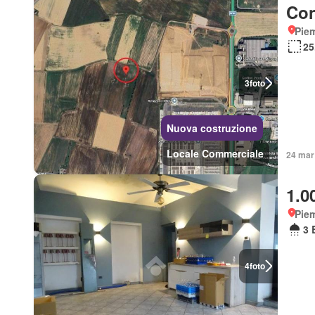
Con
Piem
25
3
foto
Nuova costruzione
Locale Commerciale
24 mar 
1.0
Piem
3 
4
foto