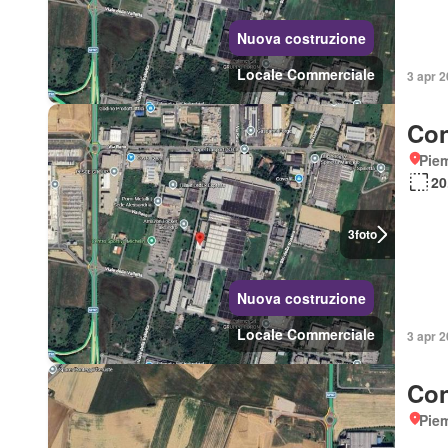
Nuova costruzione
Locale Commerciale
3 apr 2
Con
Piem
20
3
foto
Nuova costruzione
Locale Commerciale
3 apr 2
Con
Piem