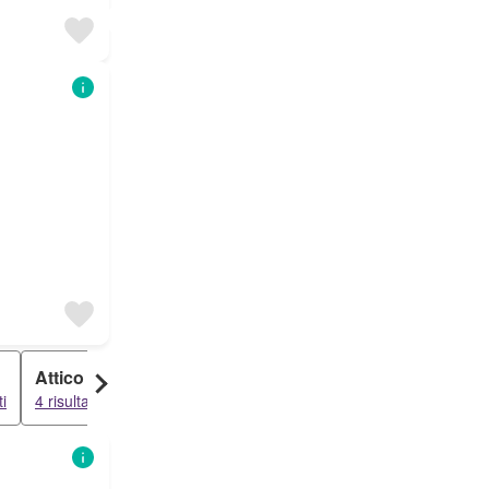
Attico
Palazzo
ti
4 risultati
4 risultati