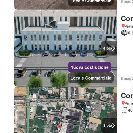
Locale Commerciale
8 mag 2
Con
Piem
6 
4
foto
Nuova costruzione
Locale Commerciale
8 mag 2
Con
Piem
40
3
foto