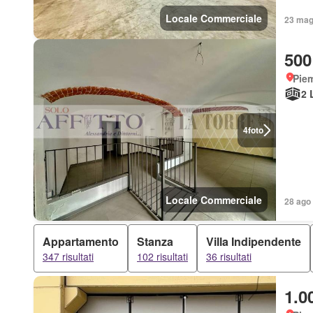
Locale Commerciale
23 mag 
500
Piem
2 
4
foto
Locale Commerciale
28 ago 
Appartamento
Stanza
Villa Indipendente
347 risultati
102 risultati
36 risultati
1.0