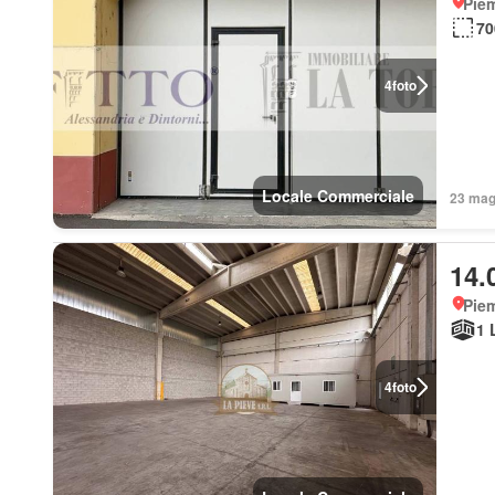
Piem
70
4
foto
Locale Commerciale
23 mag 
14.
Piem
1 
4
foto