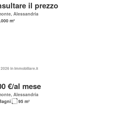
sultare il prezzo
onte, Alessandria
.000 m²
2026 in Immobiliare.it
00 €/al mese
onte, Alessandria
Bagni
95 m²