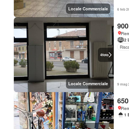
Locale Commerciale
6 feb 2
900
Piem
2 
Risc
4
foto
Locale Commerciale
9 mag 2
650
Piem
1 