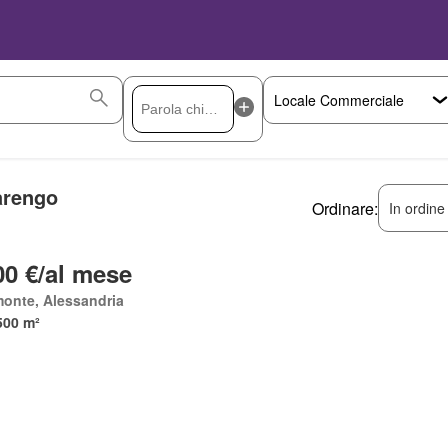
Marengo
Ordinare:
In ordine
00 €/al mese
onte, Alessandria
500 m²