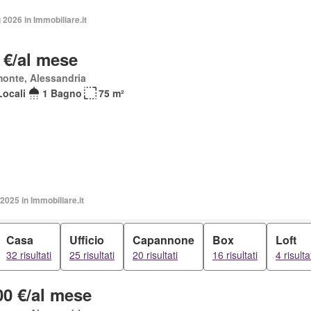
2026 in Immobiliare.it
 €/al mese
onte, Alessandria
Locali
1 Bagno
75 m²
2025 in Immobiliare.it
Casa
Ufficio
Capannone
Box
Loft
32 risultati
25 risultati
20 risultati
16 risultati
4 risulta
00 €/al mese