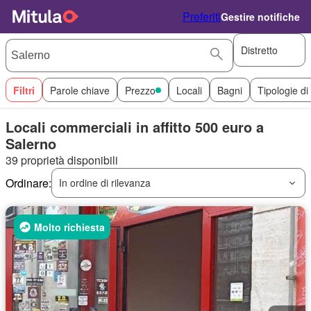
Preferiti
Gestire notifiche
Distretto
Filtri
Parole chiave
Prezzo
Locali
Bagni
Tipologie di
Locali commerciali in affitto 500 euro a
Salerno
39 proprietà disponibili
Ordinare:
In ordine di rilevanza
Molto richiesta