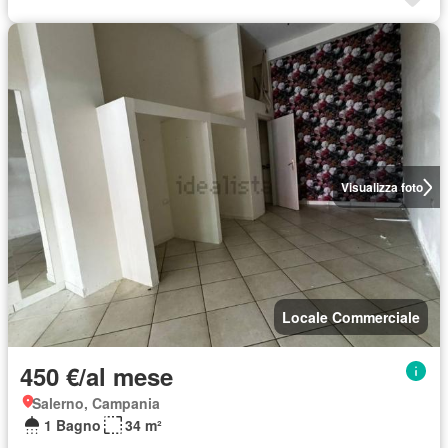
Visualizza foto
Locale Commerciale
450 €/al mese
Salerno, Campania
1 Bagno
34 m²