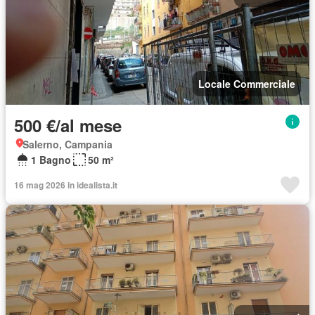
Locale Commerciale
500 €/al mese
Salerno, Campania
1 Bagno
50 m²
16 mag 2026 in idealista.it