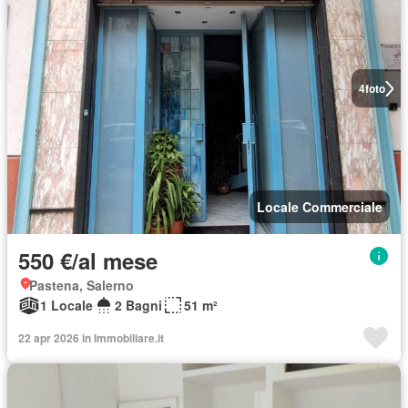
4
foto
Locale Commerciale
550 €/al mese
Pastena, Salerno
1 Locale
2 Bagni
51 m²
22 apr 2026 in Immobiliare.it