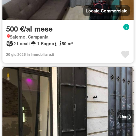
Locale Commerciale
500 €/al mese
Salerno, Campania
2 Locali
1 Bagno
50 m²
20 giu 2026 in Immobiliare.it
4
foto