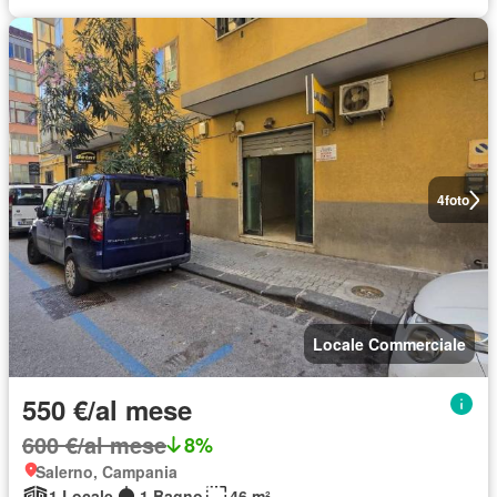
4
foto
Locale Commerciale
550 €/al mese
600 €/al mese
8%
Salerno, Campania
1 Locale
1 Bagno
46 m²