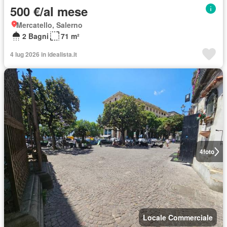
500 €/al mese
Mercatello, Salerno
2 Bagni
71 m²
4 lug 2026 in idealista.it
4
foto
Locale Commerciale