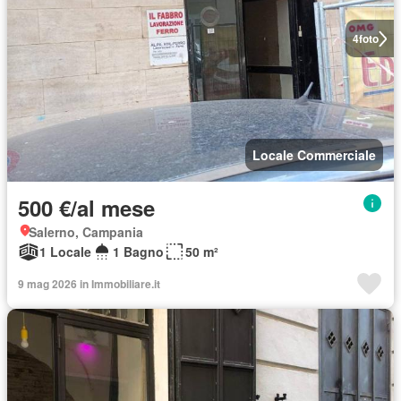
4
foto
Locale Commerciale
500 €/al mese
Salerno, Campania
1 Locale
1 Bagno
50 m²
9 mag 2026 in Immobiliare.it