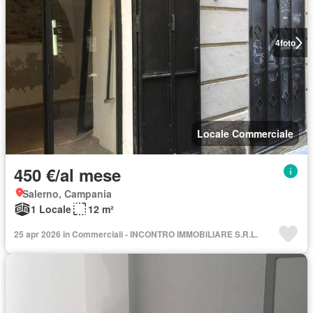
4
foto
Locale Commerciale
450 €/al mese
Salerno, Campania
1 Locale
12 m²
25 apr 2026 in Commerciali - INCONTRO IMMOBILIARE S.R.L.