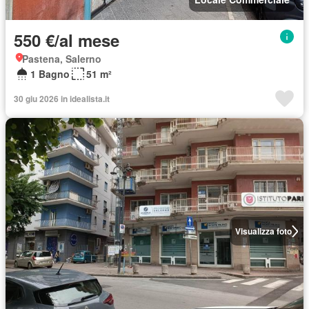
550 €/al mese
Pastena, Salerno
1 Bagno
51 m²
30 giu 2026 in idealista.it
Visualizza foto