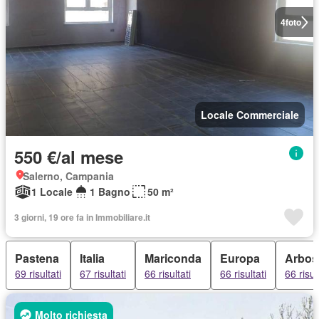
4
foto
Locale Commerciale
550 €/al mese
Salerno, Campania
1 Locale
1 Bagno
50 m²
3 giorni, 19 ore fa in Immobiliare.it
Pastena
Italia
Mariconda
Europa
Arbost
69 risultati
67 risultati
66 risultati
66 risultati
66 risul
Molto richiesta