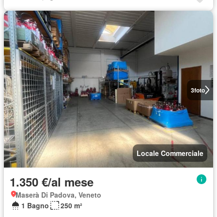
3
foto
Locale Commerciale
1.350 €/al mese
Maserà Di Padova, Veneto
1 Bagno
250 m²