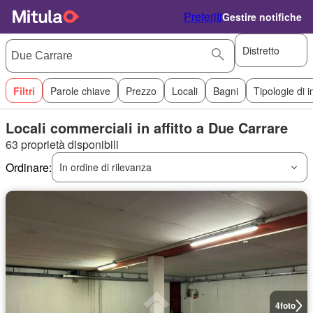
Preferiti
Gestire notifiche
Distretto
Filtri
Parole chiave
Prezzo
Locali
Bagni
Tipologie di 
Locali commerciali in affitto a Due Carrare
63 proprietà disponibili
Ordinare:
In ordine di rilevanza
4
foto