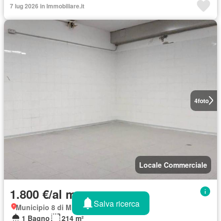
7 lug 2026 in Immobiliare.it
4
foto
Locale Commerciale
1.800 €/al mese
Salva ricerca
Municipio 8 di Milano, Milano
1 Bagno
214 m²