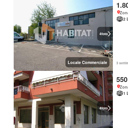
1.8
Zon
2 
4
foto
Locale Commerciale
3 setti
550
Zon
1 
4
foto