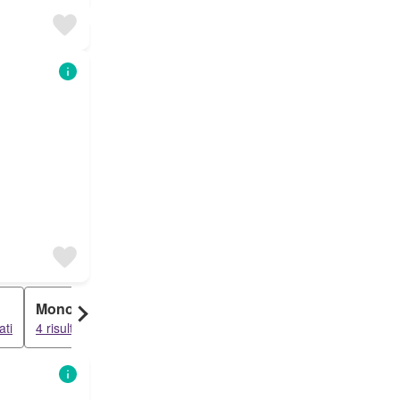
Monolocale
ati
4 risultati