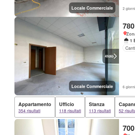
Locale Commerciale
2 giorni
780
Zon
1 
Cant
4
foto
Locale Commerciale
6 giorni
Appartamento
Ufficio
Stanza
Capan
354 risultati
118 risultati
113 risultati
52 risult
700