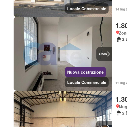
Locale Commerciale
14 lug 
1.8
Zon
2 
4
foto
Nuova costruzione
Locale Commerciale
12 lug 
1.3
Mug
2 