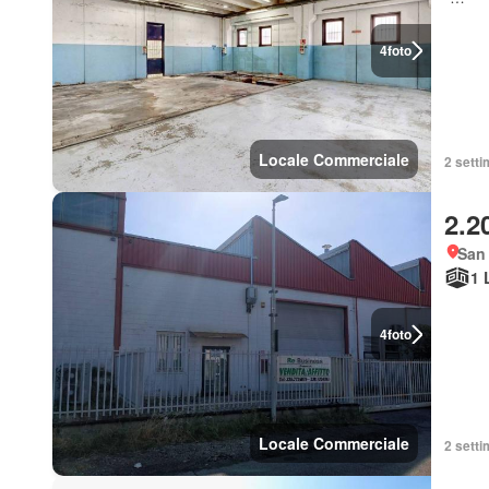
4
foto
Locale Commerciale
2 setti
2.2
San
1 
4
foto
Locale Commerciale
2 setti