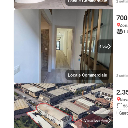
Locale Commerciale
2 setti
700
Zon
1 
4
foto
Locale Commerciale
2 setti
2.3
Nov
56
Giar
Visualizza foto