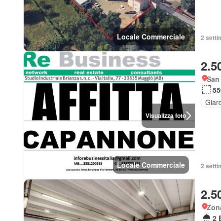
Locale Commerciale
2 setti
2.5
San
55
Giar
Visualizza foto
Locale Commerciale
2 setti
2.5
Zon
2 