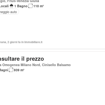
iò, Friuli-Venezia Giulia
Locali
1 Bagno
110 m²
heggio auto
mana, 2 giorni fa in Immobiliare.it
sultare il prezzo
a Omogenea Milano Nord, Cinisello Balsamo
Bagni
939 m²