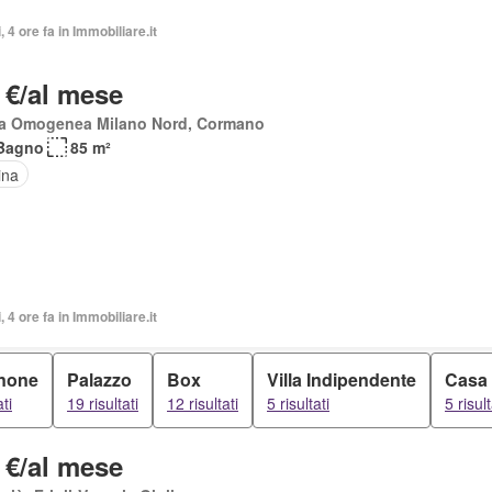
, 4 ore fa in Immobiliare.it
 €/al mese
a Omogenea Milano Nord, Cormano
Bagno
85 m²
ina
, 4 ore fa in Immobiliare.it
none
Palazzo
Box
Villa Indipendente
Casa
ati
19 risultati
12 risultati
5 risultati
5 risult
 €/al mese