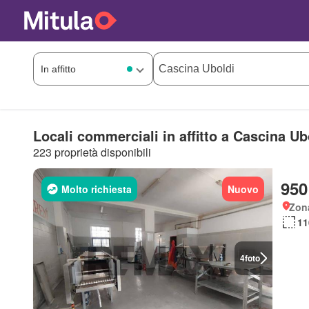
Locali commerciali in affitto a Cascina Ub
223 proprietà disponibili
950
Molto richiesta
Nuovo
Zon
11
4
foto