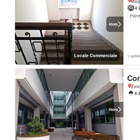
Mugg
4 
Parc
4
foto
Locale Commerciale
1 setti
Con
Zon
6 
4
foto