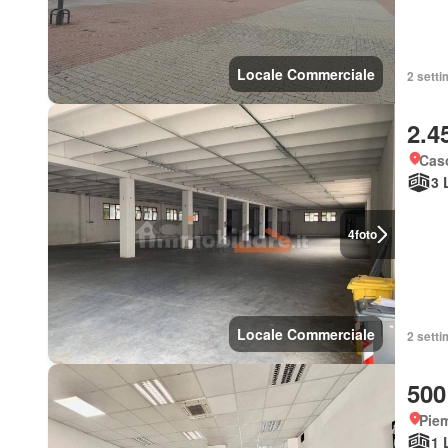
Locale Commerciale
2 setti
2.4
Caso
3 
4
foto
Locale Commerciale
2 setti
500
Piem
1 