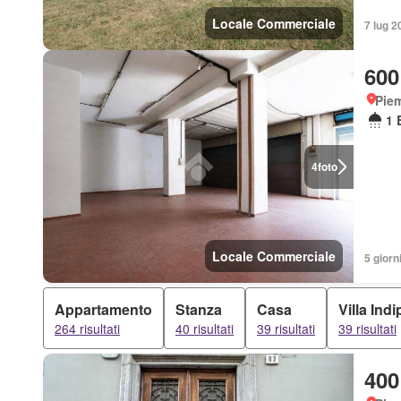
Locale Commerciale
7 lug 2
600
Piem
1 
4
foto
Locale Commerciale
5 giorni
Appartamento
Stanza
Casa
Villa Ind
264 risultati
40 risultati
39 risultati
39 risultati
400