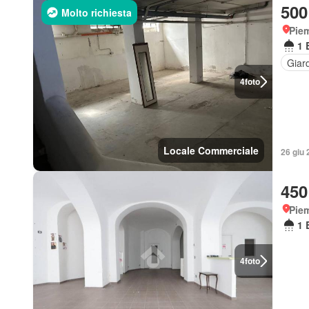
500
Molto richiesta
Piem
1 
Giar
4
foto
Locale Commerciale
26 giu 
450
Piem
1 
4
foto