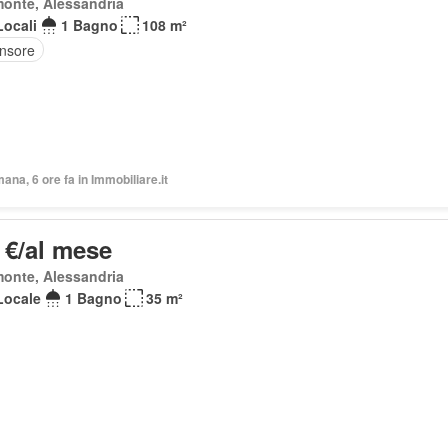
onte, Alessandria
Locali
1 Bagno
108 m²
nsore
mana, 6 ore fa in Immobiliare.it
 €/al mese
onte, Alessandria
Locale
1 Bagno
35 m²