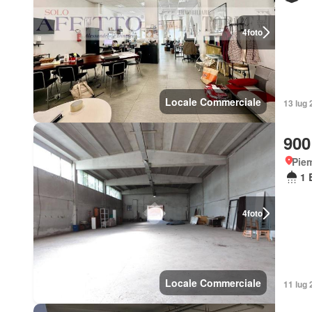
4
foto
Locale Commerciale
13 lug 
900
Piem
1 
4
foto
Locale Commerciale
11 lug 