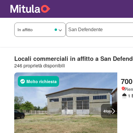
Locali commerciali in affitto a San Defen
246 proprietà disponibili
700
Molto richiesta
Piem
1 
4
foto