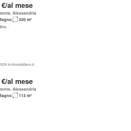
 €/al mese
onte, Alessandria
Bagno
320 m²
dino
2026 in Immobiliare.it
 €/al mese
onte, Alessandria
Bagno
113 m²