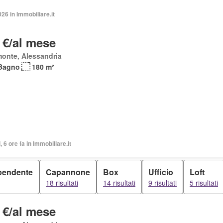
026 in Immobiliare.it
 €/al mese
onte, Alessandria
Bagno
180 m²
, 6 ore fa in Immobiliare.it
ipendente
Capannone
Box
Ufficio
Loft
18 risultati
14 risultati
9 risultati
5 risultati
 €/al mese