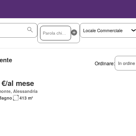
dente
Ordinare:
In ordine
 €/al mese
onte, Alessandria
Bagno
413 m²