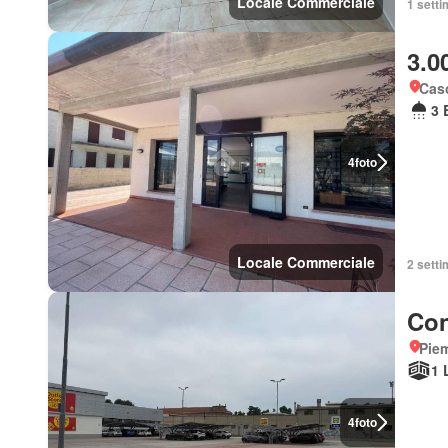
Locale Commerciale
1 setti
3.0
Caso
3 
4
foto
Locale Commerciale
2 setti
Con
Piem
1 
4
foto