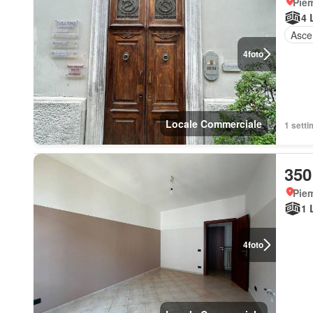
Piem
4 
Asce
4
foto
Locale Commerciale
1 setti
350
Piem
1 
4
foto