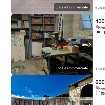
Locale Commerciale
6 giu 2
400
Piem
1 
4
foto
Locale Commerciale
4 giu 2
600
Piem
50