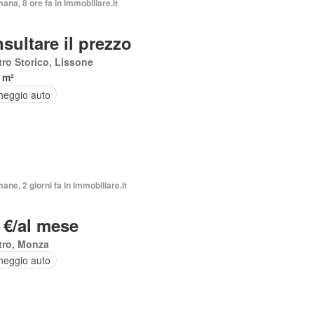
mana, 8 ore fa in Immobiliare.it
sultare il prezzo
ro Storico, Lissone
 m²
heggio auto
mane, 2 giorni fa in Immobiliare.it
 €/al mese
tro, Monza
heggio auto