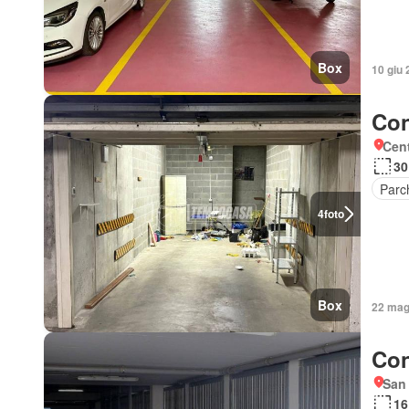
Box
10 giu 
Con
Cent
30
Parc
4
foto
Box
22 mag 
Con
San
16