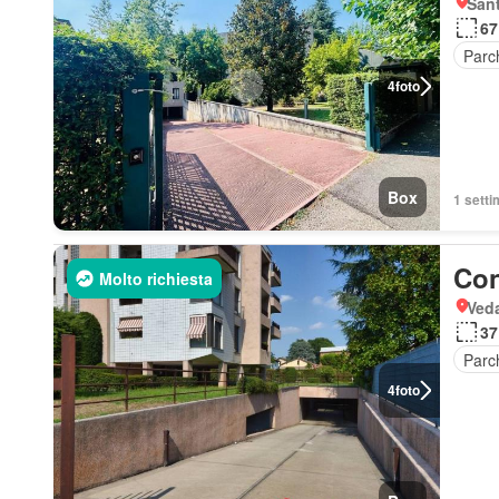
Sant
67
Parc
4
foto
Box
1 setti
Con
Molto richiesta
Ved
37
Parc
4
foto