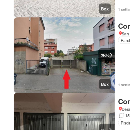
Box
1 setti
Con
San
Parc
3
foto
Box
1 setti
Con
Des
15
Pisci