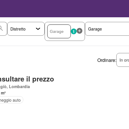
1
Ordinare:
In or
sultare il prezzo
giò, Lombardia
 m²
heggio auto