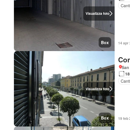
Cant
Visualizza foto
Box
14 apr 
Con
San
18
Cant
Visualizza foto
Box
19 feb 