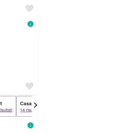
t
Casa
Villa Indipendente
isultati
14 risultati
14 risultati