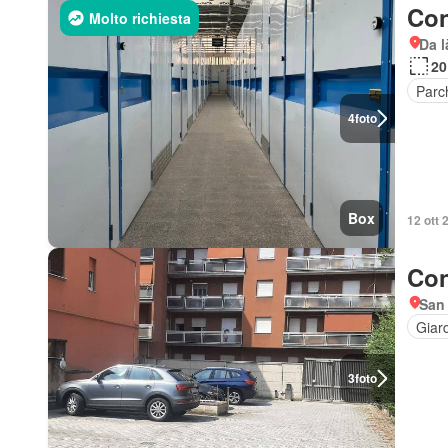
Con
Molto richiesta
Da l
20
Parc
4
foto
Box
12 ott 
Con
San
Giar
3
foto