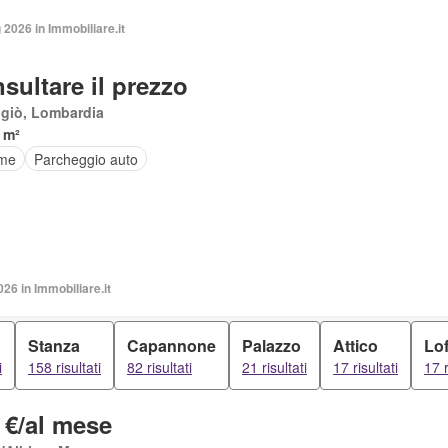
2026 in Immobiliare.it
sultare il prezzo
giò, Lombardia
 m²
rme
Parcheggio auto
026 in Immobiliare.it
Stanza
Capannone
Palazzo
Attico
Lof
i
158 risultati
82 risultati
21 risultati
17 risultati
17 r
 €/al mese