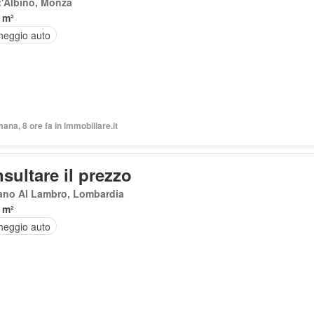
'Albino, Monza
 m²
heggio auto
mana, 8 ore fa in Immobiliare.it
sultare il prezzo
ano Al Lambro, Lombardia
 m²
heggio auto