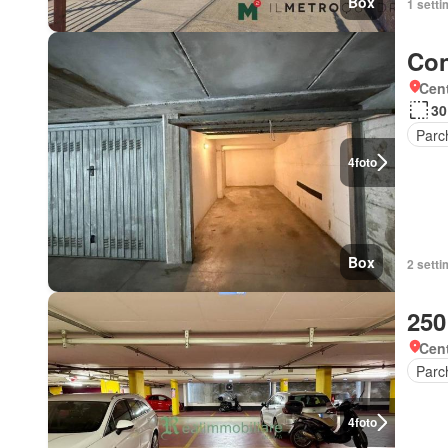
Box
1 setti
Con
Cent
30
Parc
4
foto
Box
2 setti
250
Cen
Parc
4
foto