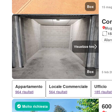
Box
15 mag 
Con
Mug
15
Alla
Visualizza foto
Box
5 feb 2
Appartamento
Locale Commerciale
Ufficio
964 risultati
564 risultati
185 risultat
600
Molto richiesta