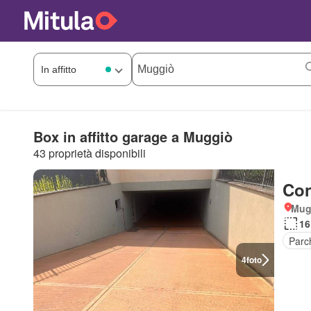
Box in affitto garage a Muggiò
43 proprietà disponibili
Con
Mug
16
Parc
4
foto