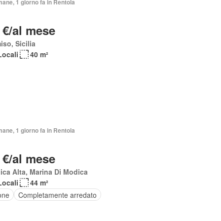
mane, 1 giorno fa in Rentola
 €/al mese
so, Sicilia
Locali
40 m²
mane, 1 giorno fa in Rentola
 €/al mese
ca Alta, Marina Di Modica
Locali
44 m²
one
Completamente arredato