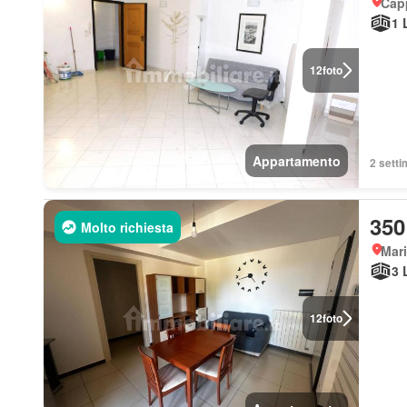
Cap
1 
12
foto
Appartamento
2 setti
350
Molto richiesta
Mari
3 
12
foto