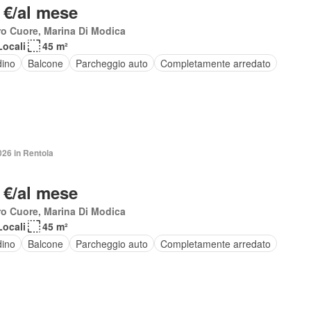
 €/al mese
o Cuore, Marina Di Modica
Locali
45 m²
dino
Balcone
Parcheggio auto
Completamente arredato
026 in Rentola
 €/al mese
ro Cuore, Marina Di Modica
Locali
45 m²
dino
Balcone
Parcheggio auto
Completamente arredato