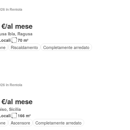
026 in Rentola
 €/al mese
usa Ibla, Ragusa
Locali
70 m²
one
Riscaldamento
Completamente arredato
026 in Rentola
 €/al mese
so, Sicilia
Locali
166 m²
one
Ascensore
Completamente arredato