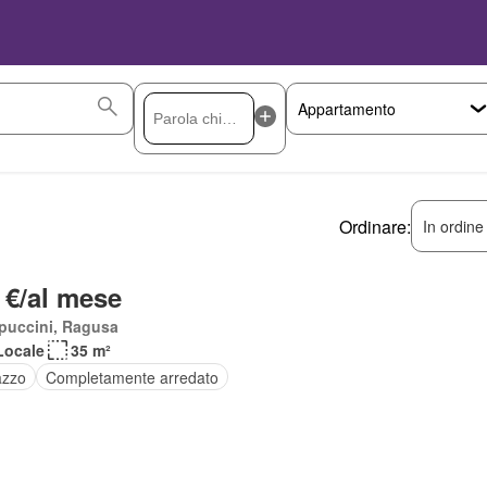
Ordinare:
In ordine
 €/al mese
puccini, Ragusa
Locale
35 m²
azzo
Completamente arredato