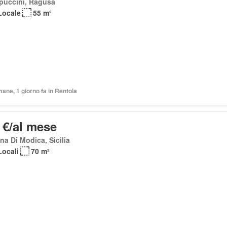
puccini, Ragusa
Locale
55 m²
mane, 1 giorno fa in Rentola
 €/al mese
na Di Modica, Sicilia
Locali
70 m²