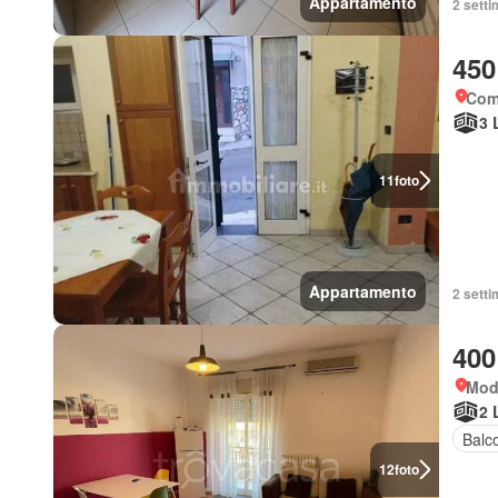
Appartamento
2 setti
450
Comi
3 
11
foto
Appartamento
2 setti
400
Modi
2 
Balc
12
foto