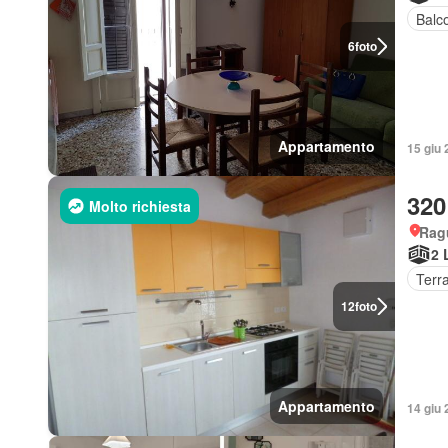
Balc
6
foto
Appartamento
15 giu 
320
Molto richiesta
Rag
2 
Terr
12
foto
Appartamento
14 giu 