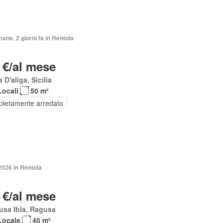
mane, 2 giorni fa in Rentola
 €/al mese
 D'aliga, Sicilia
Locali
50 m²
letamente arredato
2026 in Rentola
 €/al mese
usa Ibla, Ragusa
Locale
40 m²