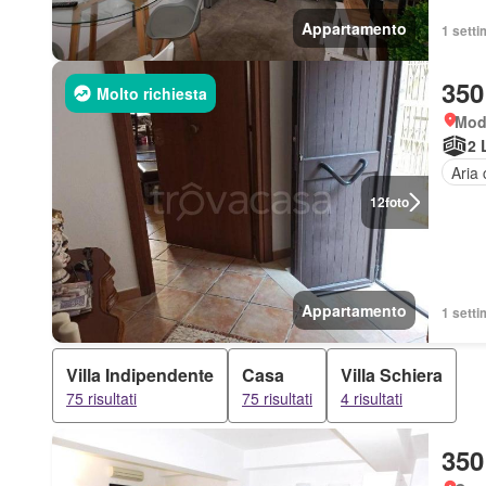
Appartamento
1 setti
350
Molto richiesta
Modi
2 
Aria 
12
foto
Appartamento
1 setti
Villa Indipendente
Casa
Villa Schiera
75 risultati
75 risultati
4 risultati
350