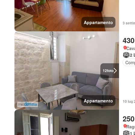
Appartamento
3 setti
430
Cava
2 
Comp
12
foto
Appartamento
10 lug 
250
Rag
1 