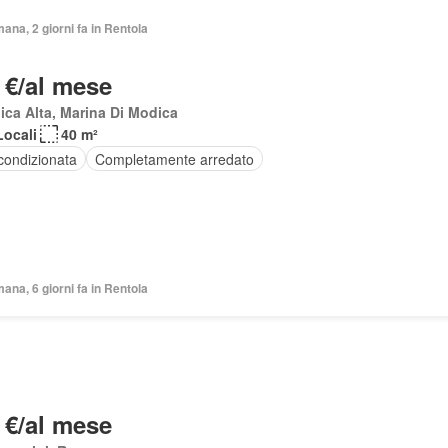
mana, 2 giorni fa in Rentola
 €/al mese
ca Alta, Marina Di Modica
Locali
40 m²
condizionata
Completamente arredato
mana, 6 giorni fa in Rentola
 €/al mese