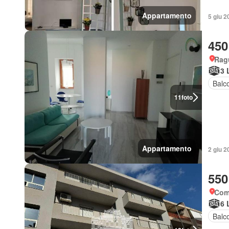
Appartamento
5 giu 2
450
Rag
3 
Balc
11
foto
Appartamento
2 giu 2
550
Comi
6 
Balc