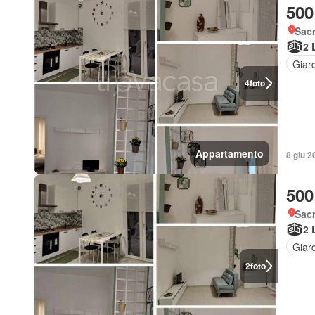
500
Sacr
2 
Giar
4
foto
Appartamento
8 giu 2
500
Sac
2 
Giar
2
foto