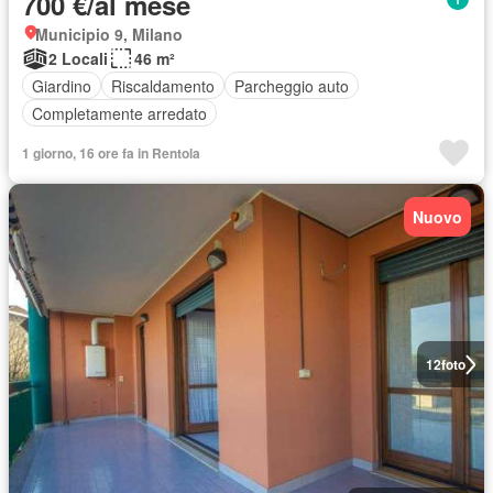
700 €/al mese
Municipio 9, Milano
2 Locali
46 m²
Giardino
Riscaldamento
Parcheggio auto
Completamente arredato
1 giorno, 16 ore fa in Rentola
Nuovo
12
foto