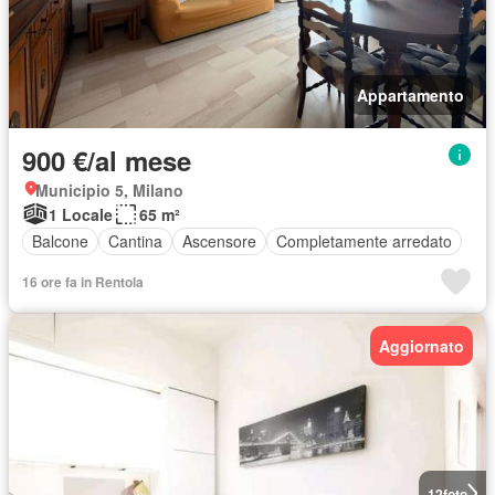
Appartamento
900 €/al mese
Municipio 5, Milano
1 Locale
65 m²
Balcone
Cantina
Ascensore
Completamente arredato
16 ore fa in Rentola
Aggiornato
12
foto