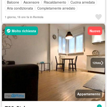
Balcone
Ascensore
Riscaldamento
Cucina arredata
Aria condizionata
Completamente arredato
1 giorno, 16 ore fa in Rentola
Molto richiesta
Nuovo
12
foto
Appartamento