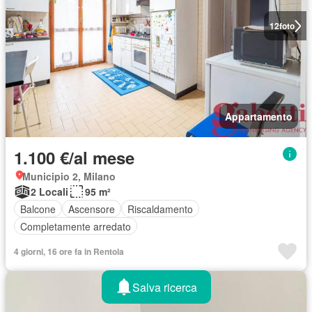
12
foto
Appartamento
1.100 €/al mese
Municipio 2, Milano
2 Locali
95 m²
Balcone
Ascensore
Riscaldamento
Completamente arredato
4 giorni, 16 ore fa in Rentola
Salva ricerca