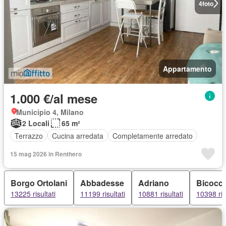
4
foto
Appartamento
1.000 €/al mese
Municipio 4, Milano
2 Locali
65 m²
Terrazzo
Cucina arredata
Completamente arredato
15 mag 2026 in Renthero
Borgo Ortolani
Abbadesse
Adriano
Bicocc
13225 risultati
11199 risultati
10881 risultati
10398 ris