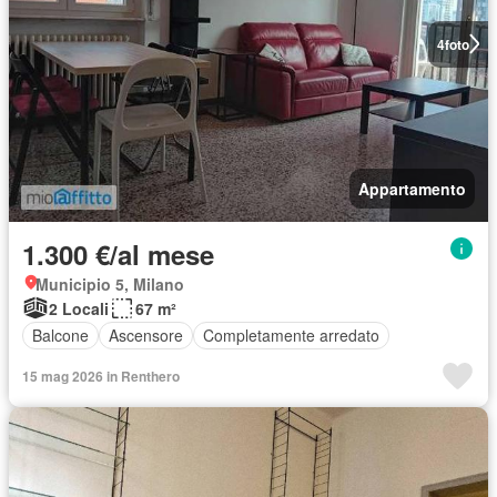
4
foto
Appartamento
1.300 €/al mese
Municipio 5, Milano
2 Locali
67 m²
Balcone
Ascensore
Completamente arredato
15 mag 2026 in Renthero