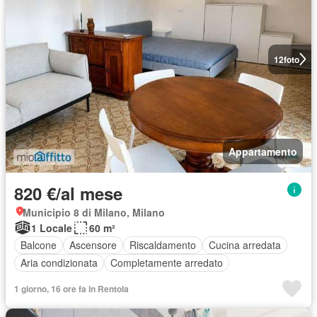
12
foto
Appartamento
820 €/al mese
Municipio 8 di Milano, Milano
1 Locale
60 m²
Balcone
Ascensore
Riscaldamento
Cucina arredata
Aria condizionata
Completamente arredato
1 giorno, 16 ore fa in Rentola