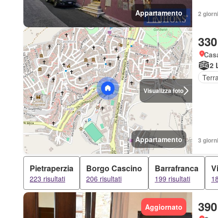
Appartamento
2 giorn
330
Casa
2 
Terr
Visualizza foto
Appartamento
3 giorn
Pietraperzia
Borgo Cascino
Barrafranca
Vi
223 risultati
206 risultati
199 risultati
18
390
Aggiornato