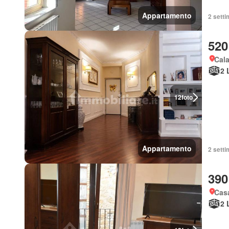
Appartamento
2 setti
520
Cala
2 
12
foto
Appartamento
2 setti
390
Casa
2 