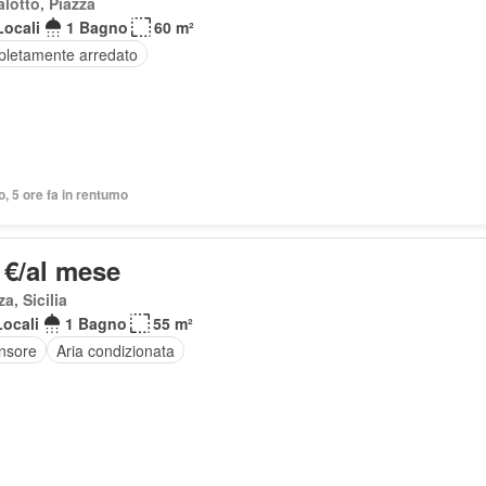
lotto, Piazza
Locali
1 Bagno
60 m²
letamente arredato
o, 5 ore fa in rentumo
 €/al mese
za, Sicilia
Locali
1 Bagno
55 m²
nsore
Aria condizionata