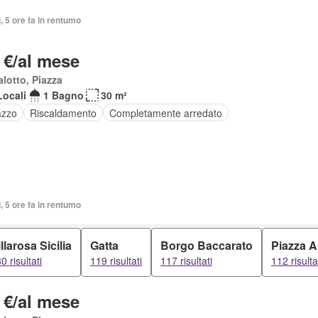
i, 5 ore fa in rentumo
 €/al mese
lotto, Piazza
Locali
1 Bagno
30 m²
azzo
Riscaldamento
Completamente arredato
i, 5 ore fa in rentumo
llarosa Sicilia
Gatta
Borgo Baccarato
Piazza A
0 risultati
119 risultati
117 risultati
112 risulta
 €/al mese