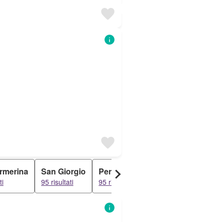
rmerina
San Giorgio
Pergusa
Buglio
Grottaca
ti
95 risultati
95 risultati
94 risultati
93 risultati