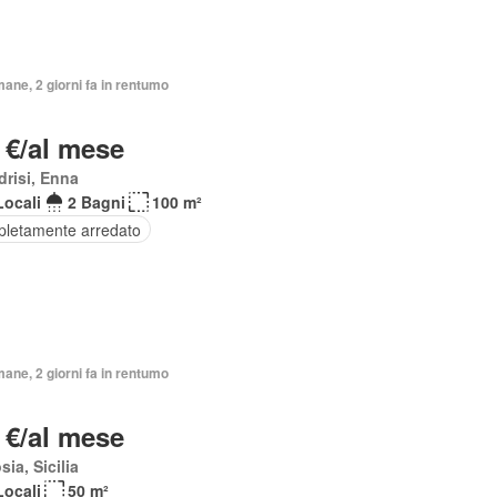
mane, 2 giorni fa in rentumo
 €/al mese
risi, Enna
Locali
2 Bagni
100 m²
letamente arredato
mane, 2 giorni fa in rentumo
 €/al mese
sia, Sicilia
Locali
50 m²