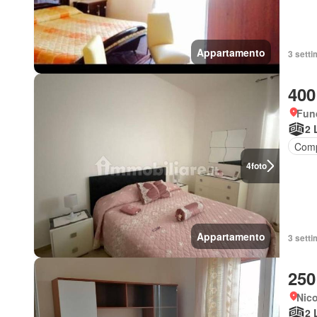
Appartamento
3 setti
400
Fund
2 
Comp
4
foto
Appartamento
3 setti
250
Nico
2 