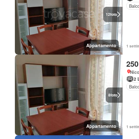
Balc
12
foto
Appartamento
1 setti
250
Nico
2 
Balc
8
foto
Appartamento
1 setti