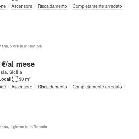
one
Ascensore
Riscaldamento
Completamente arredato
mana, 5 ore fa in Rentola
 €/al mese
sia, Sicilia
Locali
50 m²
one
Ascensore
Riscaldamento
Completamente arredato
mana, 1 giorno fa in Rentola