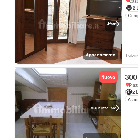
Casa
2 
Comp
4
foto
Appartamento
1 giorn
300
Nuovo
Piaz
2 
Asce
Visualizza foto