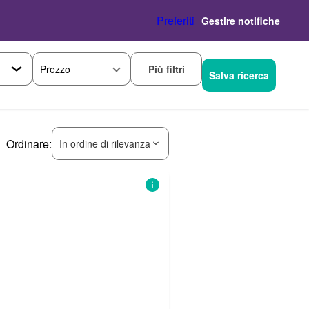
Preferiti
Gestire notifiche
Più filtri
Prezzo
Salva ricerca
Ordinare:
In ordine di rilevanza