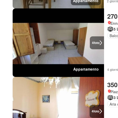
Appartamento
2 giorn
270
Enn
5 
Balc
4
foto
Appartamento
4 giorn
350
Piaz
3 
Aria 
4
foto