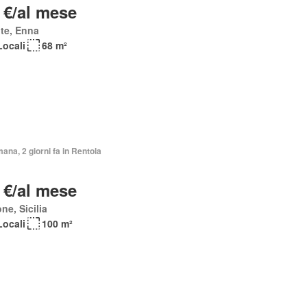
 €/al mese
te, Enna
Locali
68 m²
mana, 2 giorni fa in Rentola
 €/al mese
ne, Sicilia
Locali
100 m²