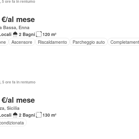
i, 5 ore fa in rentumo
 €/al mese
a Bassa, Enna
Locali
2 Bagni
120 m²
one
Ascensore
Riscaldamento
Parcheggio auto
Completament
i, 5 ore fa in rentumo
 €/al mese
za, Sicilia
Locali
2 Bagni
130 m²
condizionata