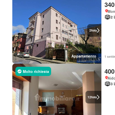
340
Mon
2 
2
foto
Appartamento
1 setti
400
Molto richiesta
Aido
3 
12
foto