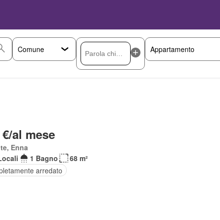
 €/al mese
te, Enna
Locali
1 Bagno
68 m²
letamente arredato