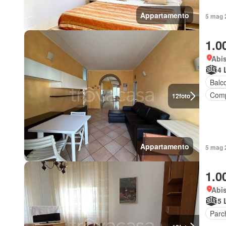
Appartamento
5 mag 
1.0
Abis
4 
Balc
Comp
12
foto
Appartamento
5 mag 
1.0
Abis
5 
Parc