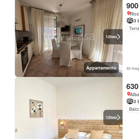
900
Ricc
3 
Terr
12
foto
Appartamento
30 mag
630
Alba
2 
Balc
12
foto