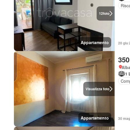
Risc
12
foto
Appartamento
20 giu 
350
Alba
1 
Comp
Visualizza foto
Appartamento
30 mag