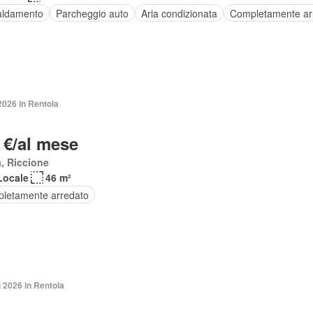
aldamento
Parcheggio auto
Aria condizionata
Completamente ar
2026 in Rentola
 €/al mese
, Riccione
Locale
46 m²
letamente arredato
 2026 in Rentola