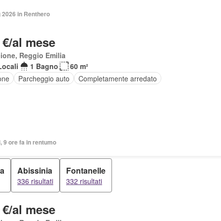
 2026 in Renthero
 €/al mese
ione, Reggio Emilia
Locali
1 Bagno
60 m²
one
Parcheggio auto
Completamente arredato
i, 9 ore fa in rentumo
da
Abissinia
Fontanelle
336 risultati
332 risultati
 €/al mese