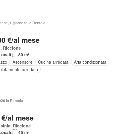
mane, 1 giorno fa in Rentola
00 €/al mese
, Riccione
Locali
80 m²
azzo
Ascensore
Cucina arredata
Aria condizionata
letamente arredato
026 in Rentola
 €/al mese
sinia, Riccione
Locali
45 m²