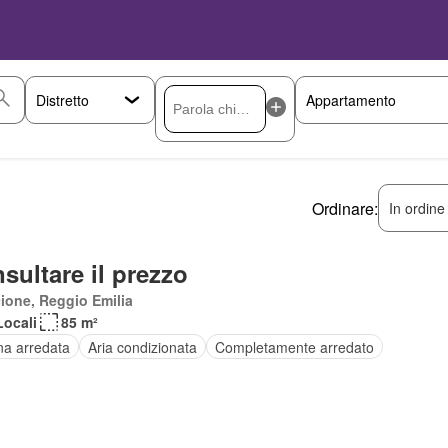
Ordinare:
In ordine
sultare il prezzo
ione, Reggio Emilia
Locali
85 m²
na arredata
Aria condizionata
Completamente arredato