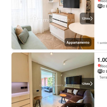
Ricc
2 
12
foto
Appartamento
1 setti
1.0
Ricc
2 
Terr
12
foto