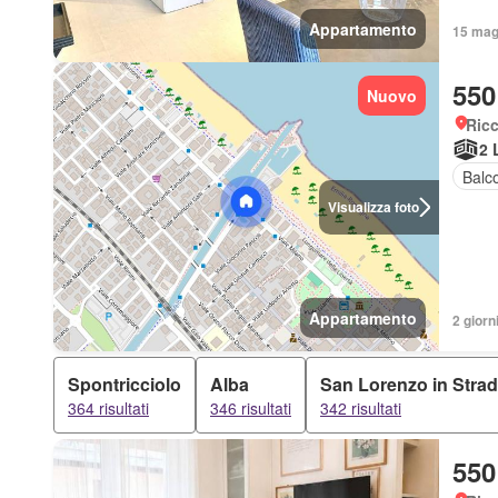
Appartamento
15 mag
550
Nuovo
Ricc
2 
Balc
Visualizza foto
Appartamento
2 giorn
Spontricciolo
Alba
San Lorenzo in Stra
364 risultati
346 risultati
342 risultati
550