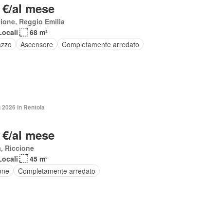
 €/al mese
ione, Reggio Emilia
Locali
68 m²
azzo
Ascensore
Completamente arredato
 2026 in Rentola
 €/al mese
, Riccione
Locali
45 m²
one
Completamente arredato