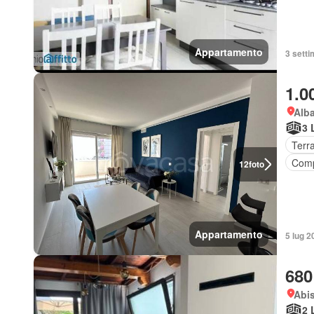
Appartamento
3 setti
1.0
Alba
3 
Terr
Comp
12
foto
Appartamento
5 lug 2
680
Abis
2 