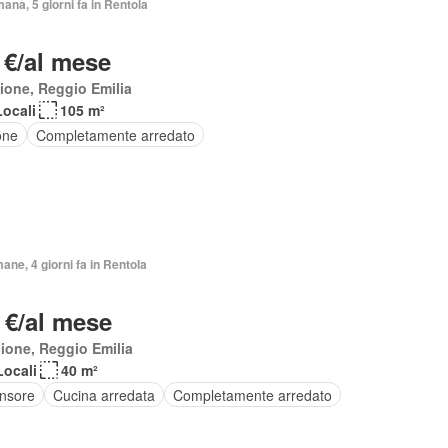
mana, 5 giorni fa in Rentola
 €/al mese
ione, Reggio Emilia
Locali
105 m²
one
Completamente arredato
mane, 4 giorni fa in Rentola
 €/al mese
ione, Reggio Emilia
Locali
40 m²
nsore
Cucina arredata
Completamente arredato