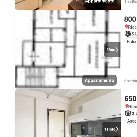
Appartamento
1 setti
800
Ricc
5 
Balc
4
foto
Appartamento
2 setti
650
Ricc
2 
Asce
11
foto