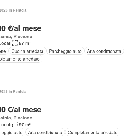
2026 in Rentola
00 €/al mese
sinia, Riccione
Locali
87 m²
one
Cucina arredata
Parcheggio auto
Aria condizionata
letamente arredato
2026 in Rentola
00 €/al mese
sinia, Riccione
Locali
97 m²
heggio auto
Aria condizionata
Completamente arredato