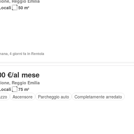
ione, Reggio Emilia
Locali
50 m²
mana, 4 giorni fa in Rentola
00 €/al mese
ione, Reggio Emilia
Locali
75 m²
azzo
Ascensore
Parcheggio auto
Completamente arredato