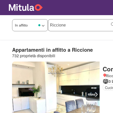
Appartamenti in affitto a Riccione
732 proprietà disponibili
Con
Ricc
3 
Cuci
4
foto