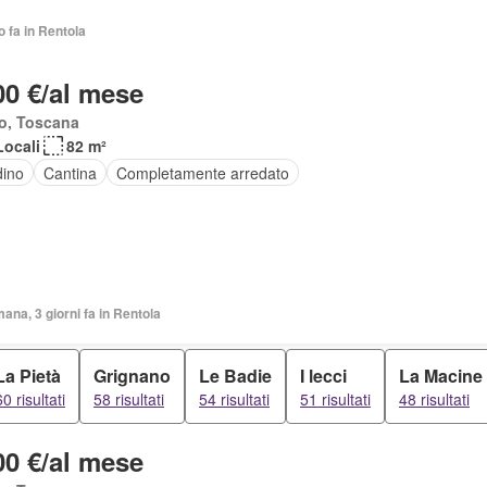
o fa in Rentola
00 €/al mese
o, Toscana
Locali
82 m²
dino
Cantina
Completamente arredato
mana, 3 giorni fa in Rentola
La Pietà
Grignano
Le Badie
I lecci
La Macine
60 risultati
58 risultati
54 risultati
51 risultati
48 risultati
00 €/al mese