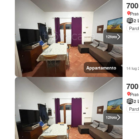
700
Prat
2 
Parc
12
foto
Appartamento
14 lug 
700
Prat
2 
Parc
12
foto