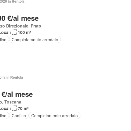
2026 in Rentola
00 €/al mese
ro Direzionale, Prato
Locali
100 m²
dino
Completamente arredato
o fa in Rentola
 €/al mese
o, Toscana
Locali
70 m²
dino
Cantina
Completamente arredato