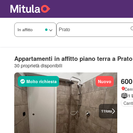
Appartamenti in affitto piano terra a Prato
30 proprietà disponibili
600
Molto richiesta
Nuovo
Cent
1 
Cant
11
foto