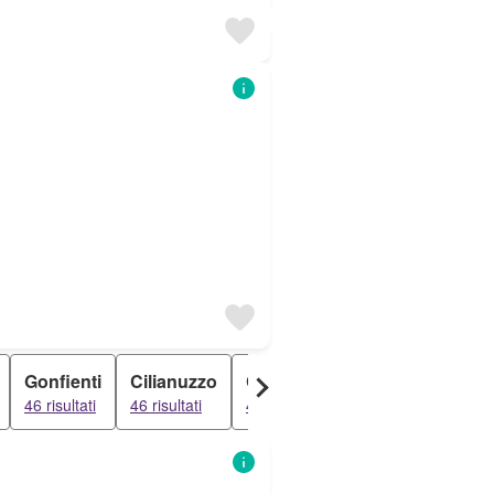
Gonfienti
Cilianuzzo
Campostino
Galcetello
46 risultati
46 risultati
42 risultati
41 risultati