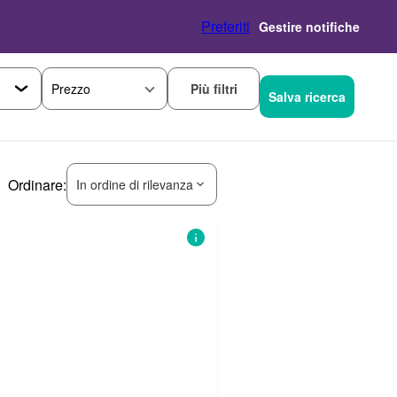
Preferiti
Gestire notifiche
Più filtri
Prezzo
Salva ricerca
Ordinare:
In ordine di rilevanza