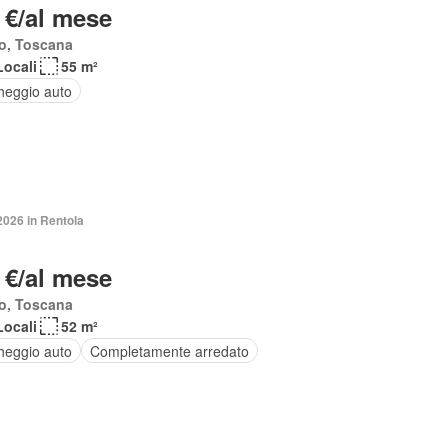
 €/al mese
o, Toscana
Locali
55 m²
heggio auto
2026 in Rentola
 €/al mese
o, Toscana
Locali
52 m²
heggio auto
Completamente arredato