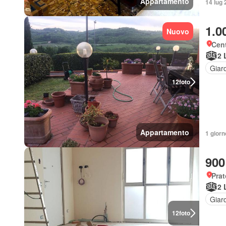
Appartamento
14 lug 
1.0
Nuovo
Cent
2 
Giar
12
foto
Appartamento
1 giorn
900
Prat
2 
Giar
12
foto