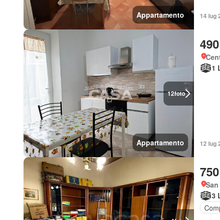
Appartamento
14 lug 
490
Cent
1 
12
foto
Appartamento
12 lug 
750
San 
3 
Comp