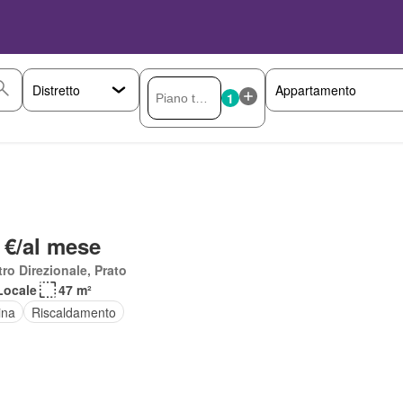
1
 €/al mese
ro Direzionale, Prato
Locale
47 m²
ina
Riscaldamento