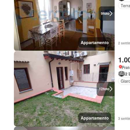
Terr
9
foto
Appartamento
2 setti
1.0
Prat
2 
Giar
12
foto
Appartamento
3 setti