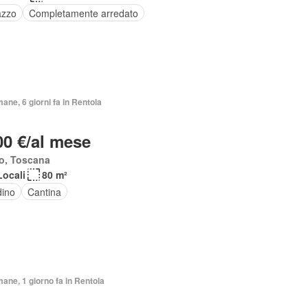
azzo
Completamente arredato
mane, 6 giorni fa in Rentola
00 €/al mese
o, Toscana
Locali
80 m²
dino
Cantina
mane, 1 giorno fa in Rentola