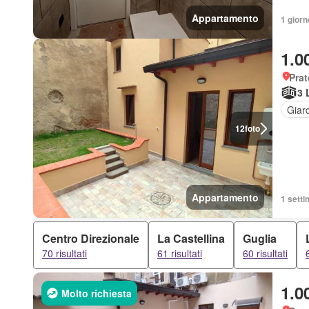
Appartamento
1 giorn
1.0
Prat
3 
Giar
12
foto
Appartamento
1 setti
Centro Direzionale
La Castellina
Guglia
70 risultati
61 risultati
60 risultati
1.0
Molto richiesta