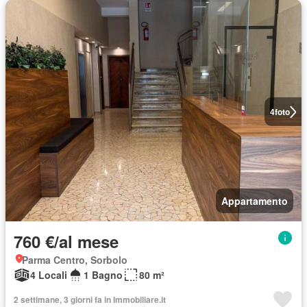
4
foto
Appartamento
760 €/al mese
Parma Centro, Sorbolo
4 Locali
1 Bagno
80 m²
2 settimane, 3 giorni fa in Immobiliare.it