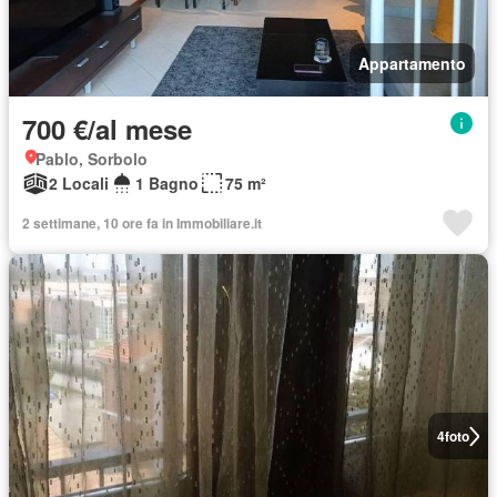
Appartamento
700 €/al mese
Pablo, Sorbolo
2 Locali
1 Bagno
75 m²
2 settimane, 10 ore fa in Immobiliare.it
4
foto