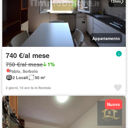
12
foto
Appartamento
740 €/al mese
750 €/al mese
1%
Pablo, Sorbolo
2 Locali
50 m²
2 giorni, 10 ore fa in Rentola
Nuovo