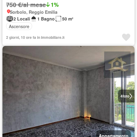
750 €/al mese
1%
Sorbolo, Reggio Emilia
2 Locali
1 Bagno
50 m²
Ascensore
2 giorni, 10 ore fa in Immobiliare.it
4
foto
Appartamento