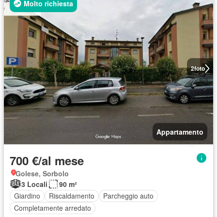
Molto richiesta
2
foto
Appartamento
700 €/al mese
Golese, Sorbolo
3 Locali
90 m²
Giardino
Riscaldamento
Parcheggio auto
Completamente arredato