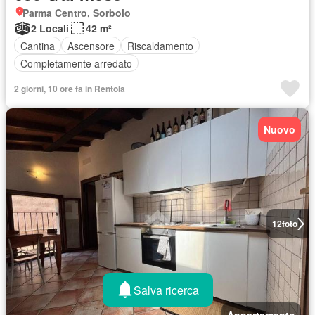
Parma Centro, Sorbolo
2 Locali
42 m²
Cantina
Ascensore
Riscaldamento
Completamente arredato
2 giorni, 10 ore fa in Rentola
Nuovo
12
foto
Salva ricerca