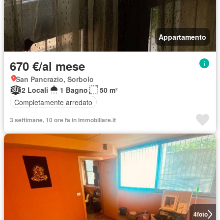
Appartamento
670 €/al mese
San Pancrazio, Sorbolo
2 Locali
1 Bagno
50 m²
Completamente arredato
3 settimane, 10 ore fa in Immobiliare.it
4
foto