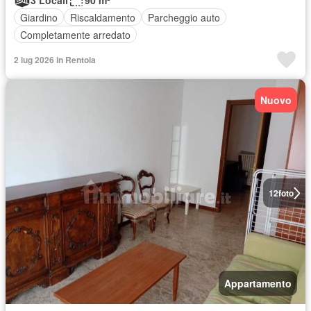
3 Locali
90 m²
Giardino
Riscaldamento
Parcheggio auto
Completamente arredato
2 lug 2026 in Rentola
Nuovo
12
foto
Appartamento