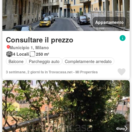
Appartamento
Consultare il prezzo
Municipio 1, Milano
4 Locali
250 m²
Balcone
Parcheggio auto
Completamente arredato
3 settimane, 2 giorni fa in Trovacasa.net - Ml Properties
4
foto