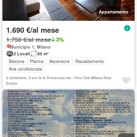
Appartamento
1.690 €/al mese
1.750 €/al mese
3%
Municipio 1, Milano
2 Locali
85 m²
Balcone
Piscina
Ascensore
Riscaldamento
Aria condizionata
2 settimane, 3 ore fa in Trovacasa.net - First One Milano Real
Estate