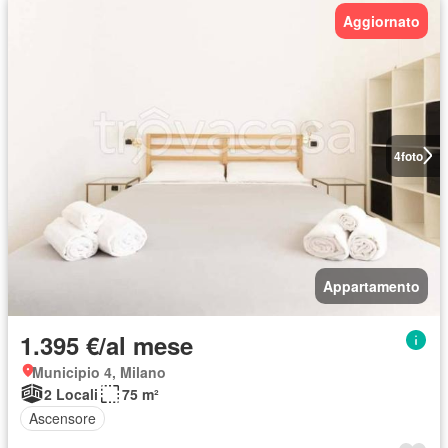
Aggiornato
4
foto
Appartamento
1.395 €/al mese
Municipio 4, Milano
2 Locali
75 m²
Ascensore