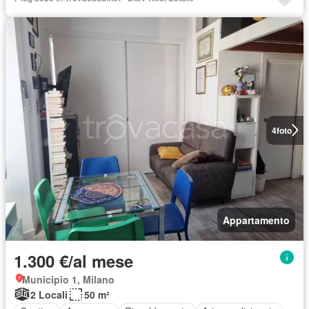
4
foto
Appartamento
1.300 €/al mese
Municipio 1, Milano
2 Locali
50 m²