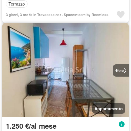
Terrazzo
3 giorni, 3 ore fa in Trovacasa.net - Spacest.com by Roomless
4
foto
Appartamento
1.250 €/al mese