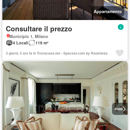
Appartamento
Consultare il prezzo
Municipio 1, Milano
4 Locali
119 m²
3 giorni, 3 ore fa in Trovacasa.net - Spacest.com by Roomless
4
foto