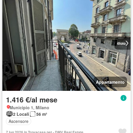
4
foto
Appartamento
1.416 €/al mese
Municipio 1, Milano
2 Locali
56 m²
Ascensore
7 lug 2026 in Trovacasa.net - DMV Real Estate