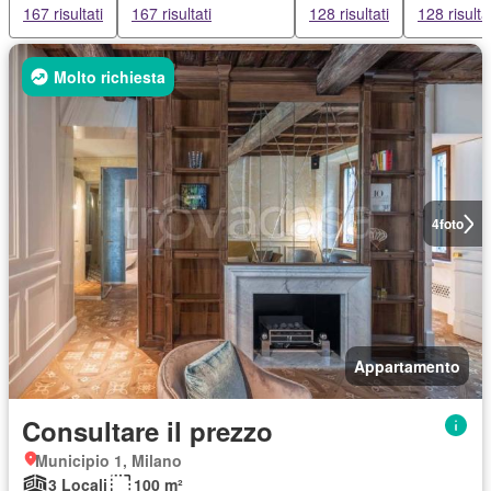
167 risultati
167 risultati
128 risultati
128 risulta
Molto richiesta
4
foto
Appartamento
Consultare il prezzo
Municipio 1, Milano
3 Locali
100 m²