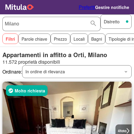
Preferiti
Gestire notifiche
Distretto
Filtri
Parole chiave
Prezzo
Locali
Bagni
Tipologie di 
Appartamenti in affitto a Orti, Milano
11.572 proprietà disponibili
Ordinare:
In ordine di rilevanza
Molto richiesta
4
foto