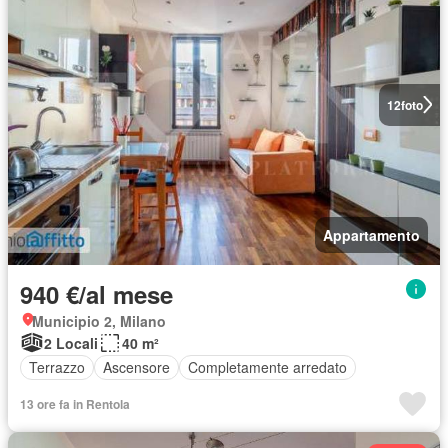
12
foto
Appartamento
940 €/al mese
Municipio 2, Milano
2 Locali
40 m²
Terrazzo
Ascensore
Completamente arredato
13 ore fa in Rentola