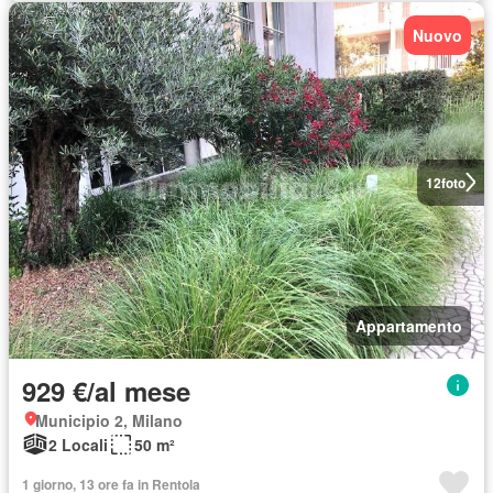
Nuovo
12
foto
Appartamento
929 €/al mese
Municipio 2, Milano
2 Locali
50 m²
1 giorno, 13 ore fa in Rentola