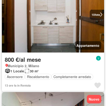
10
foto
Appartamento
800 €/al mese
Municipio 2, Milano
1 Locale
30 m²
Ascensore
Riscaldamento
Completamente arredato
13 ore fa in Rentola
Nuovo