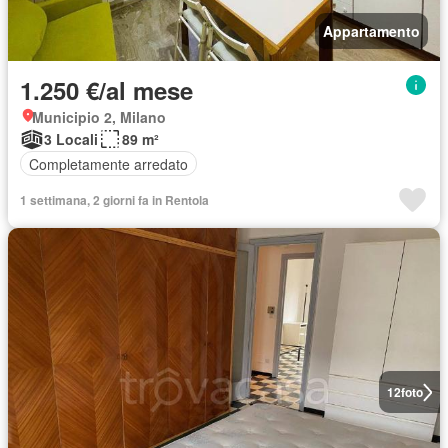
Appartamento
1.250 €/al mese
Municipio 2, Milano
3 Locali
89 m²
Completamente arredato
1 settimana, 2 giorni fa in Rentola
12
foto