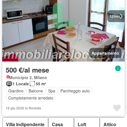
12
foto
Appartamento
500 €/al mese
Municipio 2, Milano
1 Locale
55 m²
Giardino
Balcone
Spa
Parcheggio auto
Completamente arredato
18 giu 2026 in Rentola
Villa Indipendente
Casa
Loft
Attico