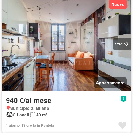
Nuovo
12
foto
Appartamento
940 €/al mese
Municipio 2, Milano
2 Locali
40 m²
1 giorno, 13 ore fa in Rentola