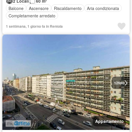
2 Locali
60 m²
Balcone
Ascensore
Riscaldamento
Aria condizionata
Completamente arredato
1 settimana, 1 giorno fa in Rentola
12
foto
Appartamento