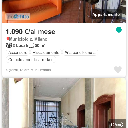
Appartamento
1.090 €/al mese
Municipio 2, Milano
2 Locali
50 m²
Ascensore
Riscaldamento
Aria condizionata
Completamente arredato
6 giorni, 13 ore fa in Rentola
12
foto