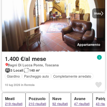
9
foto
Appartamento
1.400 €/al mese
Bagni Di Lucca Ponte, Toscana
3 Locali
140 m²
Giardino
Parcheggio auto
Completamente arredato
10 lug 2026 in Rentola
Meati
Pozzuolo
Nave
Avane
Patri
219 risultati
210 risultati
92 risultati
47 risultati
43 risul