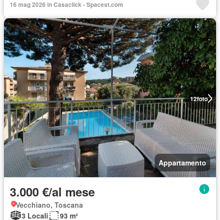
16 mag 2026 in Casaclick - Spacest.com
12
foto
Appartamento
3.000 €/al mese
Vecchiano, Toscana
3 Locali
93 m²