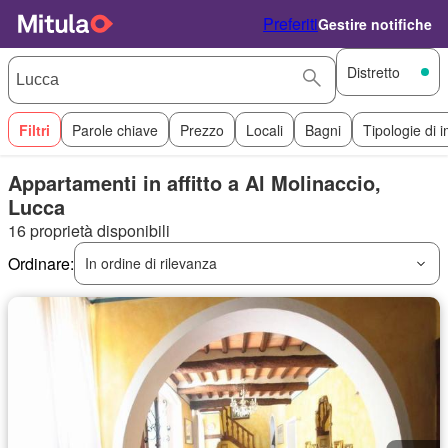
Preferiti
Gestire notifiche
Distretto
Filtri
Parole chiave
Prezzo
Locali
Bagni
Tipologie di 
Appartamenti in affitto a Al Molinaccio,
Lucca
16 proprietà disponibili
Ordinare:
In ordine di rilevanza