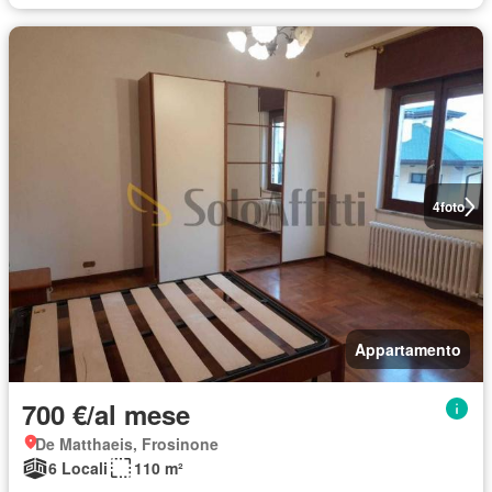
4
foto
Appartamento
700 €/al mese
De Matthaeis, Frosinone
6 Locali
110 m²