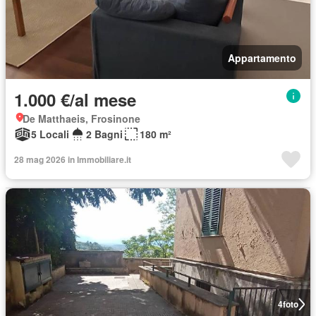
Appartamento
1.000 €/al mese
De Matthaeis, Frosinone
5 Locali
2 Bagni
180 m²
28 mag 2026 in Immobiliare.it
4
foto