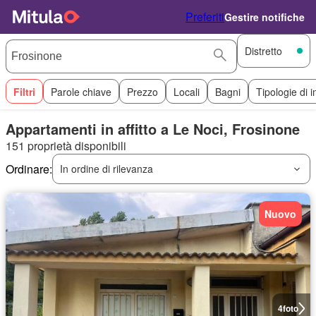
Preferiti
Gestire notifiche
Distretto
Filtri
Parole chiave
Prezzo
Locali
Bagni
Tipologie di 
Appartamenti in affitto a Le Noci, Frosinone
151 proprietà disponibili
Ordinare:
In ordine di rilevanza
Nuovo
4
foto