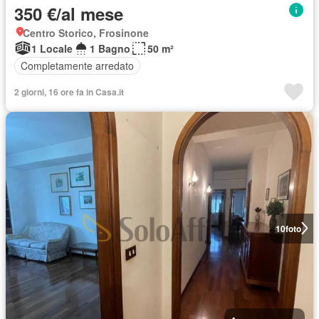
350 €/al mese
Centro Storico, Frosinone
1 Locale
1 Bagno
50 m²
Completamente arredato
2 giorni, 16 ore fa in Casa.it
10
foto