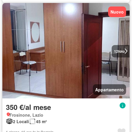
Nuovo
12
foto
Appartamento
350 €/al mese
Frosinone, Lazio
2 Locali
45 m²
1 giorno, 16 ore fa in Rentola