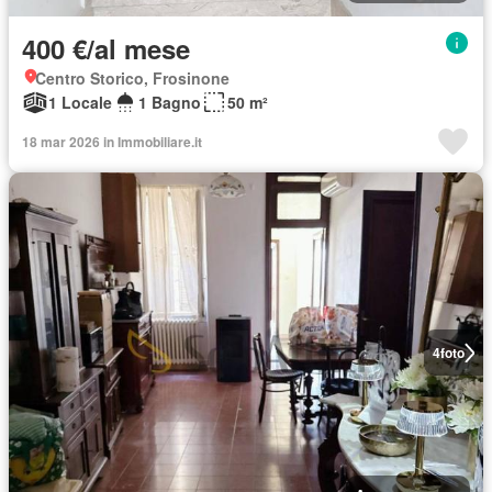
400 €/al mese
Centro Storico, Frosinone
1 Locale
1 Bagno
50 m²
18 mar 2026 in Immobiliare.it
4
foto