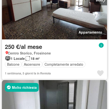
9
foto
Appartamento
250 €/al mese
Centro Storico, Frosinone
1 Locale
18 m²
Balcone
Ascensore
Completamente arredato
1 settimana, 5 giorni fa in Rentola
Molto richiesta