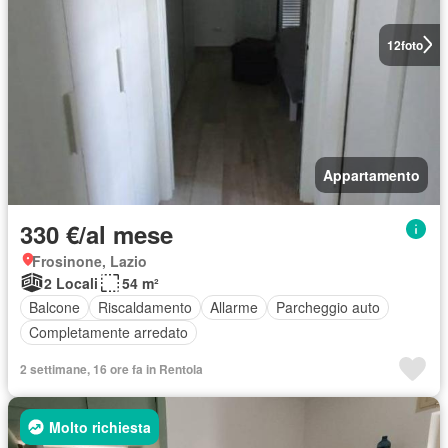
12
foto
Appartamento
330 €/al mese
Frosinone, Lazio
2 Locali
54 m²
Balcone
Riscaldamento
Allarme
Parcheggio auto
Completamente arredato
2 settimane, 16 ore fa in Rentola
Molto richiesta