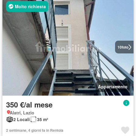
Molto richiesta
10
foto
Appartamento
350 €/al mese
Alatri, Lazio
2 Locali
35 m²
2 settimane, 4 giorni fa in Rentola