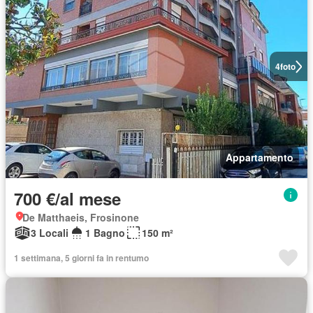
4
foto
Appartamento
700 €/al mese
De Matthaeis, Frosinone
3 Locali
1 Bagno
150 m²
1 settimana, 5 giorni fa in rentumo