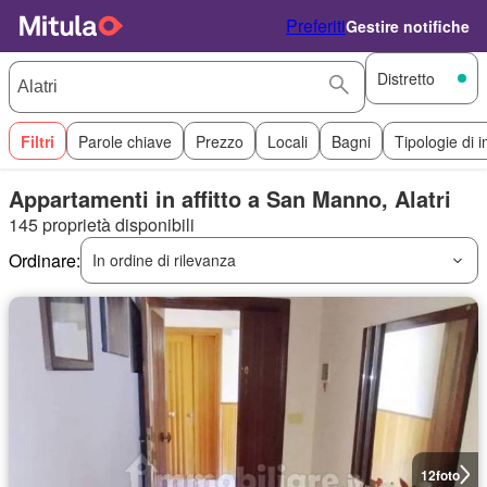
Preferiti
Gestire notifiche
Distretto
Filtri
Parole chiave
Prezzo
Locali
Bagni
Tipologie di 
Appartamenti in affitto a San Manno, Alatri
145 proprietà disponibili
Ordinare:
In ordine di rilevanza
12
foto