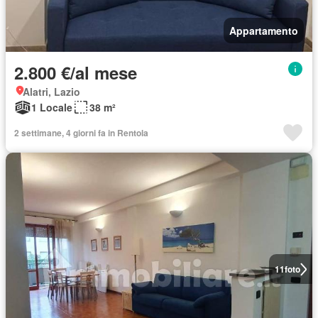
Appartamento
2.800 €/al mese
Alatri, Lazio
1 Locale
38 m²
2 settimane, 4 giorni fa in Rentola
11
foto