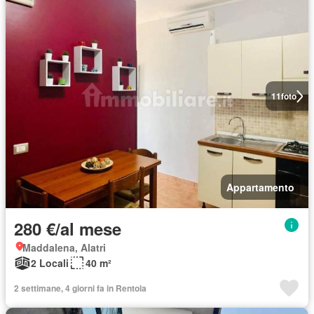
11
foto
Appartamento
280 €/al mese
Maddalena, Alatri
2 Locali
40 m²
2 settimane, 4 giorni fa in Rentola