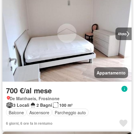
4
foto
Appartamento
700 €/al mese
De Matthaeis, Frosinone
3 Locali
2 Bagni
100 m²
Balcone
Ascensore
Parcheggio auto
6 giorni, 6 ore fa in rentumo