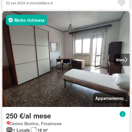
23 set 2025 in Immobiliare.it
Molto richiesta
9
foto
Appartamento
250 €/al mese
Centro Storico, Frosinone
1 Locale
18 m²