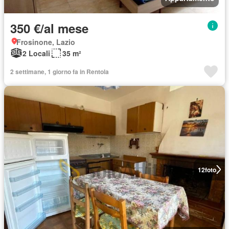
350 €/al mese
Frosinone, Lazio
2 Locali
35 m²
2 settimane, 1 giorno fa in Rentola
12
foto