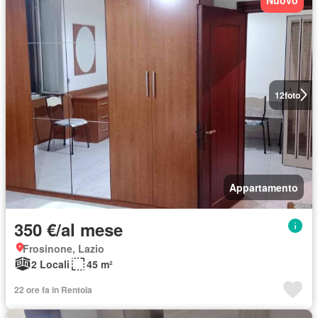
12
foto
Appartamento
350 €/al mese
Frosinone, Lazio
2 Locali
45 m²
22 ore fa in Rentola