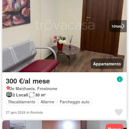
10
foto
Appartamento
300 €/al mese
De Matthaeis, Frosinone
2 Locali
30 m²
Riscaldamento
Allarme
Parcheggio auto
27 gen 2026 in Rentola
Nuovo