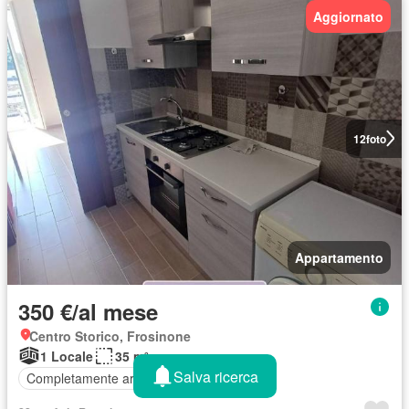
Aggiornato
12
foto
Appartamento
350 €/al mese
Centro Storico, Frosinone
1 Locale
35 m²
Salva ricerca
Completamente arredato