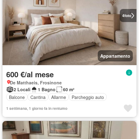
4
foto
Appartamento
600 €/al mese
De Matthaeis, Frosinone
2 Locali
1 Bagno
60 m²
Balcone
Cantina
Allarme
Parcheggio auto
1 settimana, 1 giorno fa in rentumo