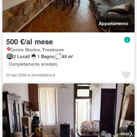
Appartamento
500 €/al mese
Centro Storico, Frosinone
2 Locali
1 Bagno
85 m²
Completamente arredato
22 apr 2026 in Immobiliare.it
4
foto