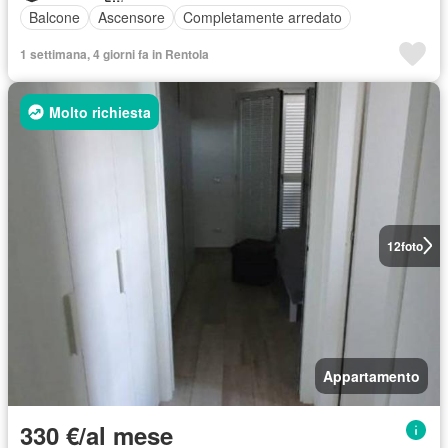
Balcone
Ascensore
Completamente arredato
1 settimana, 4 giorni fa in Rentola
Molto richiesta
12
foto
Appartamento
330 €/al mese