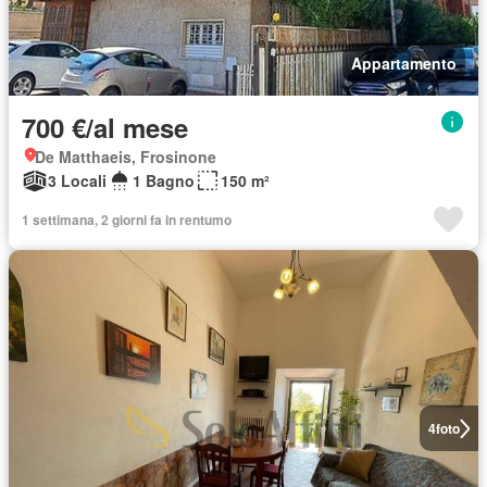
Appartamento
700 €/al mese
De Matthaeis, Frosinone
3 Locali
1 Bagno
150 m²
1 settimana, 2 giorni fa in rentumo
4
foto