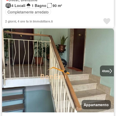
4 Locali
1 Bagno
90 m²
Completamente arredato
2 giorni, 4 ore fa in Immobiliare.it
4
foto
Appartamento