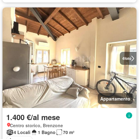
4
foto
Appartamento
1.400 €/al mese
Centro storico, Brenzone
4 Locali
1 Bagno
70 m²