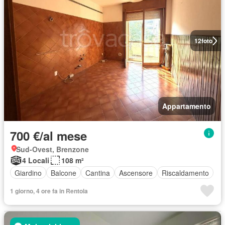
12
foto
Appartamento
700 €/al mese
Sud-Ovest, Brenzone
4 Locali
108 m²
Giardino
Balcone
Cantina
Ascensore
Riscaldamento
1 giorno, 4 ore fa in Rentola