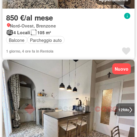
850 €/al mese
Nord-Ovest, Brenzone
4 Locali
105 m²
Balcone
Parcheggio auto
1 giorno, 4 ore fa in Rentola
Nuovo
12
foto