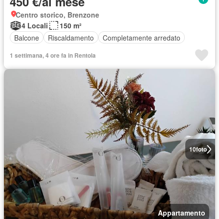
450 €/al mese
Centro storico, Brenzone
4 Locali
150 m²
Balcone
Riscaldamento
Completamente arredato
1 settimana, 4 ore fa in Rentola
10
foto
Appartamento