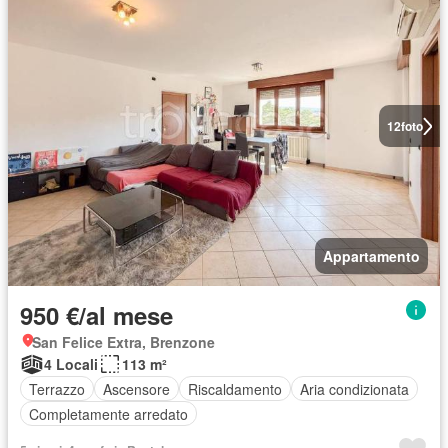
12
foto
Appartamento
950 €/al mese
San Felice Extra, Brenzone
4 Locali
113 m²
Terrazzo
Ascensore
Riscaldamento
Aria condizionata
Completamente arredato