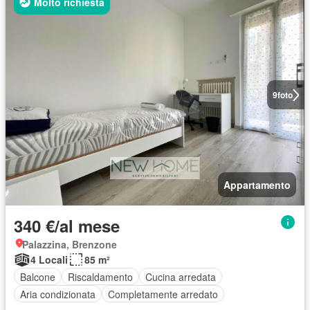
Molto richiesta
9
foto
Appartamento
340 €/al mese
Palazzina, Brenzone
4 Locali
85 m²
Balcone
Riscaldamento
Cucina arredata
Aria condizionata
Completamente arredato