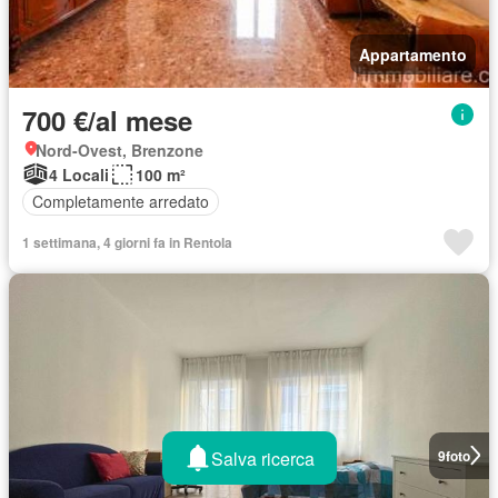
Appartamento
700 €/al mese
Nord-Ovest, Brenzone
4 Locali
100 m²
Completamente arredato
1 settimana, 4 giorni fa in Rentola
Salva ricerca
9
foto