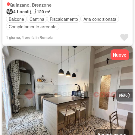
Quinzano, Brenzone
4 Locali
120 m²
Balcone
Cantina
Riscaldamento
Aria condizionata
Completamente arredato
1 giorno, 4 ore fa in Rentola
Nuovo
9
foto
Appartamento