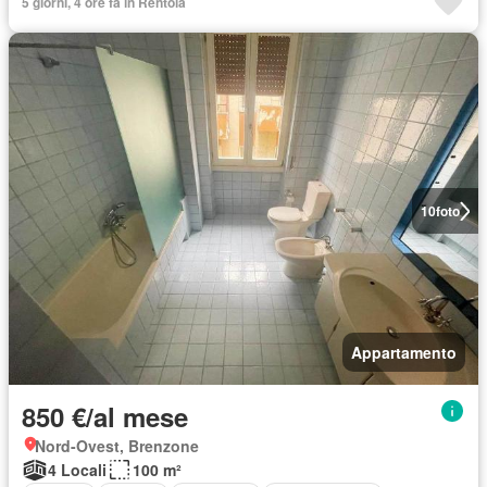
5 giorni, 4 ore fa in Rentola
10
foto
Appartamento
850 €/al mese
Nord-Ovest, Brenzone
4 Locali
100 m²