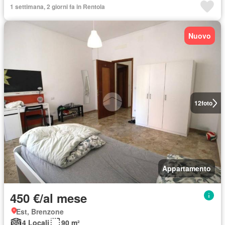
1 settimana, 2 giorni fa in Rentola
Nuovo
12
foto
Appartamento
450 €/al mese
Est, Brenzone
4 Locali
90 m²