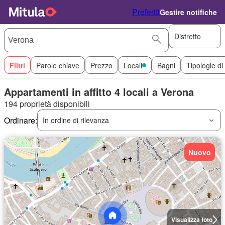
Preferiti
Gestire notifiche
Distretto
Filtri
Parole chiave
Prezzo
Locali
Bagni
Tipologie di
Appartamenti in affitto 4 locali a Verona
194 proprietà disponibili
Ordinare:
In ordine di rilevanza
Nuovo
Visualizza foto