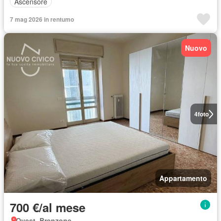
Ascensore
7 mag 2026 in rentumo
Nuovo
4
foto
Appartamento
700 €/al mese
Ovest, Brenzone