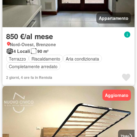
Appartamento
850 €/al mese
Nord-Ovest, Brenzone
4 Locali
90 m²
Terrazzo
Riscaldamento
Aria condizionata
Completamente arredato
2 giorni, 4 ore fa in Rentola
Aggiornato
7
foto