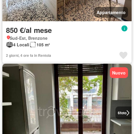
Appartamento
850 €/al mese
Sud-Est, Brenzone
4 Locali
105 m²
2 giorni, 4 ore fa in Rentola
Nuovo
6
foto