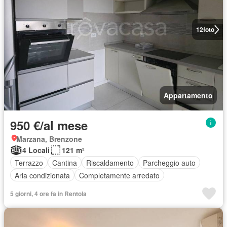
12
foto
Appartamento
950 €/al mese
Marzana, Brenzone
4 Locali
121 m²
Terrazzo
Cantina
Riscaldamento
Parcheggio auto
Aria condizionata
Completamente arredato
5 giorni, 4 ore fa in Rentola