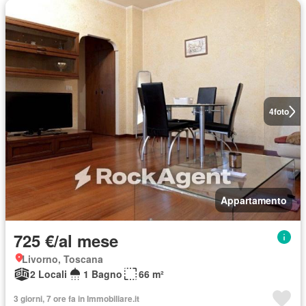
4
foto
Appartamento
725 €/al mese
Livorno, Toscana
2 Locali
1 Bagno
66 m²
3 giorni, 7 ore fa in Immobiliare.it