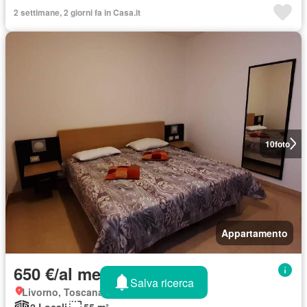
2 settimane, 2 giorni fa in Casa.it
10
foto
Appartamento
650 €/al mese
Salva ricerca
Livorno, Toscana
2 Locali
55 m²