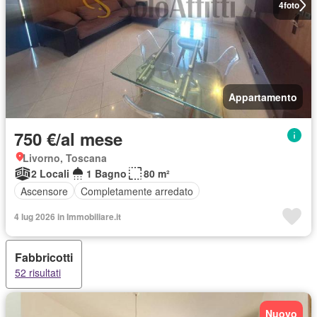
4
foto
Appartamento
750 €/al mese
Livorno, Toscana
2 Locali
1 Bagno
80 m²
Ascensore
Completamente arredato
4 lug 2026 in Immobiliare.it
Fabbricotti
52 risultati
Nuovo