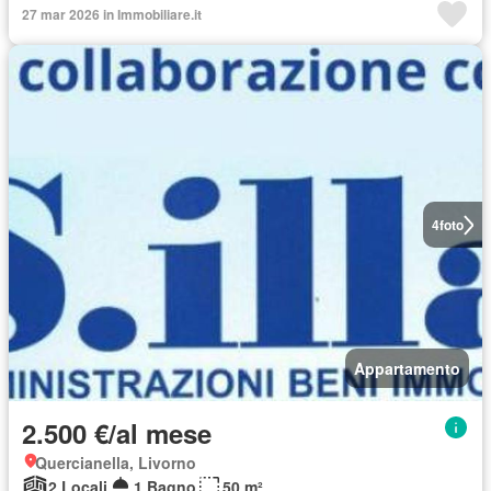
27 mar 2026 in Immobiliare.it
4
foto
Appartamento
2.500 €/al mese
Quercianella, Livorno
2 Locali
1 Bagno
50 m²