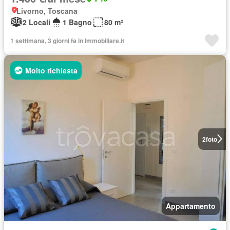
Livorno, Toscana
2 Locali
1 Bagno
80 m²
1 settimana, 3 giorni fa in Immobiliare.it
Molto richiesta
2
foto
Appartamento