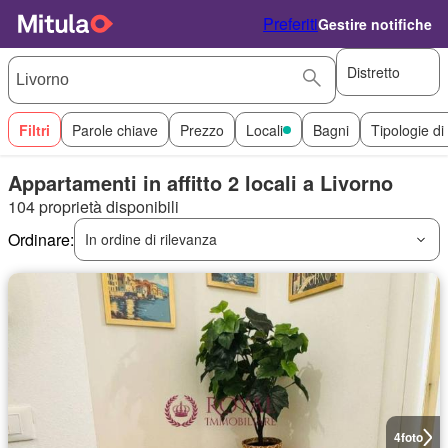
Preferiti
Gestire notifiche
Distretto
Filtri
Parole chiave
Prezzo
Locali
Bagni
Tipologie di
Appartamenti in affitto 2 locali a Livorno
104 proprietà disponibili
Ordinare:
In ordine di rilevanza
4
foto