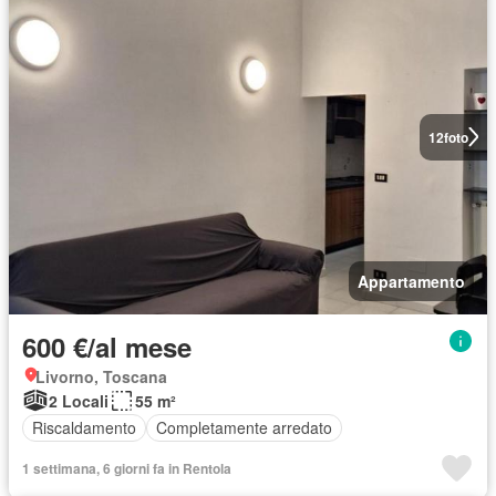
12
foto
Appartamento
600 €/al mese
Livorno, Toscana
2 Locali
55 m²
Riscaldamento
Completamente arredato
1 settimana, 6 giorni fa in Rentola