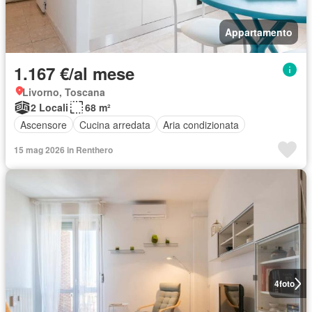
Appartamento
1.167 €/al mese
Livorno, Toscana
2 Locali
68 m²
Ascensore
Cucina arredata
Aria condizionata
15 mag 2026 in Renthero
4
foto