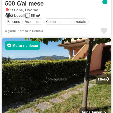
500 €/al mese
Stazione, Livorno
2 Locali
55 m²
Balcone
Ascensore
Completamente arredato
3 giorni, 7 ore fa in Rentola
Molto richiesta
12
foto
Appartamento